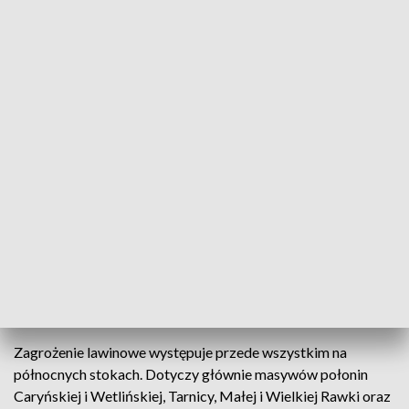
Fot. arch.
W Bieszczadach powyżej górnej granicy lasu nadal
obowiązuje drugi – w pięciostopniowej, rosnącej
skali – stopień zagrożenia lawinowego.
Termometry w piątek rano, m.in. w Cisnej i
Ustrzykach Górnych, pokazywały -17 stopni
Celsjusza.
Zagrożenie lawinowe występuje przede wszystkim na
północnych stokach. Dotyczy głównie masywów połonin
Caryńskiej i Wetlińskiej, Tarnicy, Małej i Wielkiej Rawki oraz