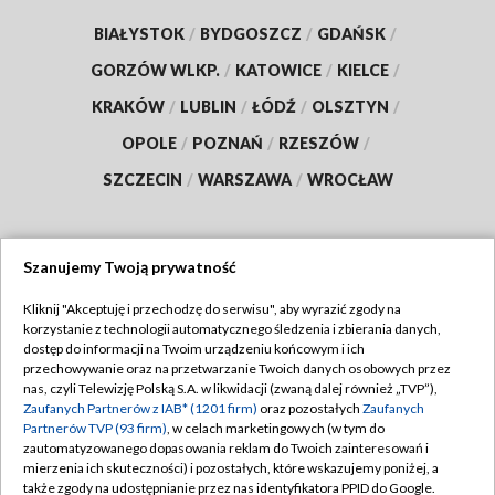
BIAŁYSTOK
/
BYDGOSZCZ
/
GDAŃSK
/
GORZÓW WLKP.
/
KATOWICE
/
KIELCE
/
KRAKÓW
/
LUBLIN
/
ŁÓDŹ
/
OLSZTYN
/
OPOLE
/
POZNAŃ
/
RZESZÓW
/
SZCZECIN
/
WARSZAWA
/
WROCŁAW
Szanujemy Twoją prywatność
Dołącz do nas:
Kliknij "Akceptuję i przechodzę do serwisu", aby wyrazić zgody na
korzystanie z technologii automatycznego śledzenia i zbierania danych,
TVP
dostęp do informacji na Twoim urządzeniu końcowym i ich
Abonament TVP
przechowywanie oraz na przetwarzanie Twoich danych osobowych przez
Regulamin TVP
nas, czyli Telewizję Polską S.A. w likwidacji (zwaną dalej również „TVP”),
Emisja w TVP
Polityka prywatności
Zaufanych Partnerów z IAB* (1201 firm)
oraz pozostałych
Zaufanych
Partnerów TVP (93 firm)
, w celach marketingowych (w tym do
Centrum informacji TVP
Moje zgody
zautomatyzowanego dopasowania reklam do Twoich zainteresowań i
mierzenia ich skuteczności) i pozostałych, które wskazujemy poniżej, a
Naziemna Telewizja Cyfrowa
Pomoc
także zgody na udostępnianie przez nas identyfikatora PPID do Google.