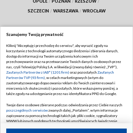
OPOLE
/
POZNAŃ
/
RZESZÓW
/
SZCZECIN
/
WARSZAWA
/
WROCŁAW
Szanujemy Twoją prywatność
Dołącz do nas:
Kliknij "Akceptuję i przechodzę do serwisu", aby wyrazić zgody na
korzystanie z technologii automatycznego śledzenia i zbierania danych,
TVP
dostęp do informacji na Twoim urządzeniu końcowym i ich
Abonament TVP
przechowywanie oraz na przetwarzanie Twoich danych osobowych przez
Regulamin TVP
nas, czyli Telewizję Polską S.A. w likwidacji (zwaną dalej również „TVP”),
Emisja w TVP
Polityka prywatności
Zaufanych Partnerów z IAB* (1201 firm)
oraz pozostałych
Zaufanych
Partnerów TVP (93 firm)
, w celach marketingowych (w tym do
Centrum informacji TVP
Moje zgody
zautomatyzowanego dopasowania reklam do Twoich zainteresowań i
mierzenia ich skuteczności) i pozostałych, które wskazujemy poniżej, a
Naziemna Telewizja Cyfrowa
Pomoc
także zgody na udostępnianie przez nas identyfikatora PPID do Google.
Sklep TVP
Biuro reklamy
Twoje dane osobowe zbierane podczas odwiedzania przez Ciebie naszych
Rada Programowa
Kontakt
poszczególnych serwisów
zwanych dalej „Portalem”, w tym informacje
zapisywane za pomocą technologii takich jak: pliki cookie, sygnalizatory
System NOS
WWW lub innych podobnych technologii umożliwiających świadczenie
dopasowanych i bezpiecznych usług, personalizację treści oraz reklam,
Informacje o nadawcy
Kanały
udostępnianie funkcji mediów społecznościowych oraz analizowanie