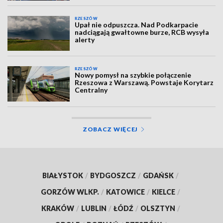
RZESZÓW
Upał nie odpuszcza. Nad Podkarpacie
nadciągają gwałtowne burze, RCB wysyła
alerty
RZESZÓW
Nowy pomysł na szybkie połączenie
Rzeszowa z Warszawą. Powstaje Korytarz
Centralny
ZOBACZ WIĘCEJ
BIAŁYSTOK
/
BYDGOSZCZ
/
GDAŃSK
/
GORZÓW WLKP.
/
KATOWICE
/
KIELCE
/
KRAKÓW
/
LUBLIN
/
ŁÓDŹ
/
OLSZTYN
/