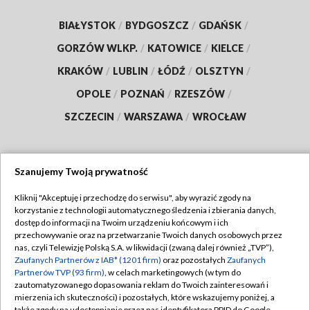
BIAŁYSTOK
/
BYDGOSZCZ
/
GDAŃSK
/
GORZÓW WLKP.
/
KATOWICE
/
KIELCE
/
KRAKÓW
/
LUBLIN
/
ŁÓDŹ
/
OLSZTYN
/
OPOLE
/
POZNAŃ
/
RZESZÓW
/
SZCZECIN
/
WARSZAWA
/
WROCŁAW
Szanujemy Twoją prywatność
Dołącz do nas:
Kliknij "Akceptuję i przechodzę do serwisu", aby wyrazić zgody na
korzystanie z technologii automatycznego śledzenia i zbierania danych,
TVP
dostęp do informacji na Twoim urządzeniu końcowym i ich
Abonament TVP
przechowywanie oraz na przetwarzanie Twoich danych osobowych przez
Regulamin TVP
nas, czyli Telewizję Polską S.A. w likwidacji (zwaną dalej również „TVP”),
Emisja w TVP
Polityka prywatności
Zaufanych Partnerów z IAB* (1201 firm)
oraz pozostałych
Zaufanych
Partnerów TVP (93 firm)
, w celach marketingowych (w tym do
Centrum informacji TVP
Moje zgody
zautomatyzowanego dopasowania reklam do Twoich zainteresowań i
mierzenia ich skuteczności) i pozostałych, które wskazujemy poniżej, a
Naziemna Telewizja Cyfrowa
Pomoc
także zgody na udostępnianie przez nas identyfikatora PPID do Google.