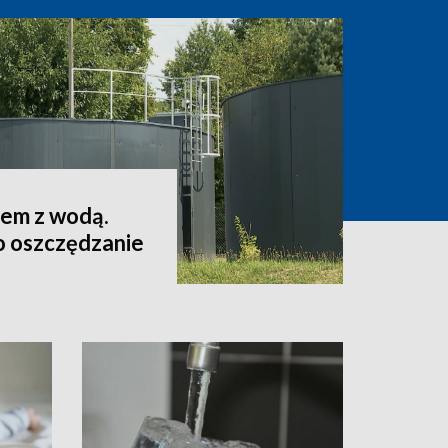
lem z wodą.
o oszczędzanie