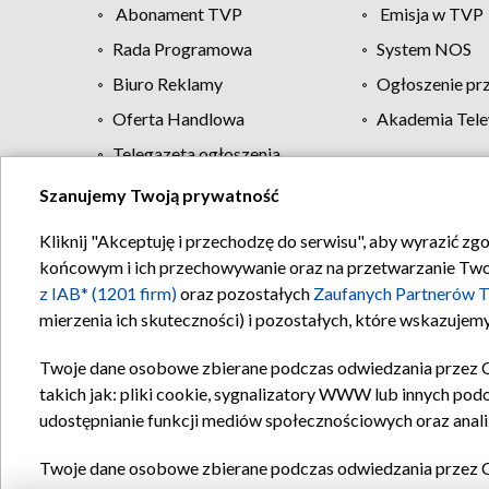
Abonament TVP
Emisja w TVP
Rada Programowa
System NOS
Biuro Reklamy
Ogłoszenie pr
Oferta Handlowa
Akademia Tele
Telegazeta ogłoszenia
Szanujemy Twoją prywatność
Regulamin TVP
Kliknij "Akceptuję i przechodzę do serwisu", aby wyrazić zg
końcowym i ich przechowywanie oraz na przetwarzanie Twoich
z IAB* (1201 firm)
oraz pozostałych
Zaufanych Partnerów T
mierzenia ich skuteczności) i pozostałych, które wskazujemy
Twoje dane osobowe zbierane podczas odwiedzania przez 
takich jak: pliki cookie, sygnalizatory WWW lub innych pod
udostępnianie funkcji mediów społecznościowych oraz anali
Twoje dane osobowe zbierane podczas odwiedzania przez 