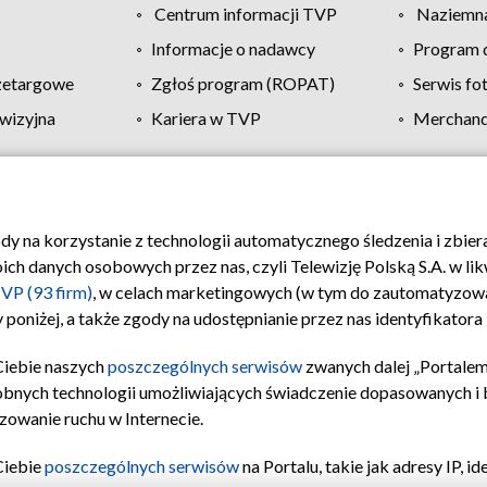
Centrum informacji TVP
Naziemna
Informacje o nadawcy
Program d
zetargowe
Zgłoś program (ROPAT)
Serwis fo
wizyjna
Kariera w TVP
Merchandi
Polityka prywatności
Moje zgody
Pomoc
Biuro re
ody na korzystanie z technologii automatycznego śledzenia i zbie
 danych osobowych przez nas, czyli Telewizję Polską S.A. w likw
VP (93 firm)
, w celach marketingowych (w tym do zautomatyzow
 poniżej, a także zgody na udostępnianie przez nas identyfikator
Ciebie naszych
poszczególnych serwisów
zwanych dalej „Portalem
obnych technologii umożliwiających świadczenie dopasowanych i be
zowanie ruchu w Internecie.
Ciebie
poszczególnych serwisów
na Portalu, takie jak adresy IP, 