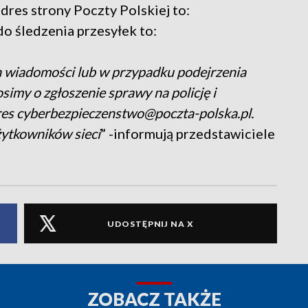
res strony Poczty Polskiej to:
do śledzenia przesyłek to:
 wiadomości lub w przypadku podejrzenia
imy o zgłoszenie sprawy na policję i
es cyberbezpieczenstwo@poczta-polska.pl.
żytkowników sieci
” -informują przedstawiciele
UDOSTĘPNIJ NA X
ZOBACZ TAKŻE