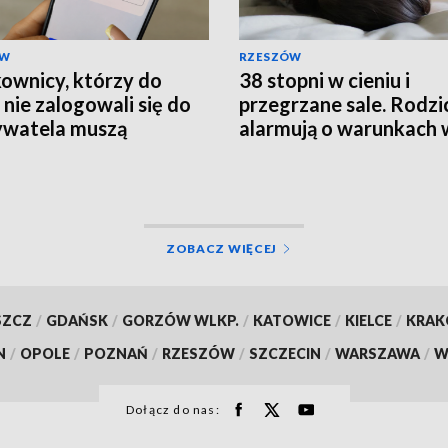
ÓW
RZESZÓW
ownicy, którzy do
38 stopni w cieniu i
 nie zalogowali się do
przegrzane sale. Rodzi
watela muszą
alarmują o warunkach 
rócić ważność
szpitalu
mentów
ZOBACZ WIĘCEJ
SZCZ
/
GDAŃSK
/
GORZÓW WLKP.
/
KATOWICE
/
KIELCE
/
KRA
N
/
OPOLE
/
POZNAŃ
/
RZESZÓW
/
SZCZECIN
/
WARSZAWA
/
W
Dołącz do nas: