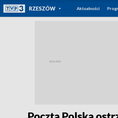
POWRÓT DO
RZESZÓW
Aktualności
Prog
TVP REGIONY
Poczta Polska ost