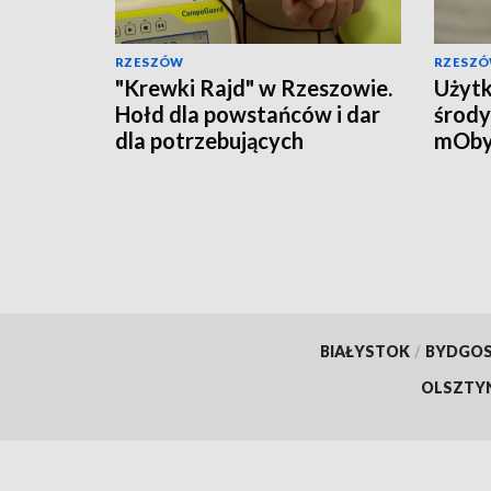
RZESZÓW
RZESZ
"Krewki Rajd" w Rzeszowie.
Użytk
Hołd dla powstańców i dar
środy
dla potrzebujących
mOby
przyw
doku
BIAŁYSTOK
/
BYDGO
OLSZTY