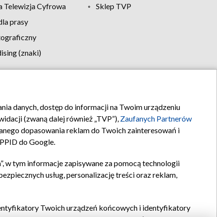
 Telewizja Cyfrowa
Sklep TVP
la prasy
tograficzny
sing (znaki)
klamy
Kontakt
rania danych, dostęp do informacji na Twoim urządzeniu
idacji (zwaną dalej również „TVP”),
Zaufanych Partnerów
anego dopasowania reklam do Twoich zainteresowań i
a PPID do Google.
”, w tym informacje zapisywane za pomocą technologii
zpiecznych usług, personalizację treści oraz reklam,
identyfikatory Twoich urządzeń końcowych i identyfikatory