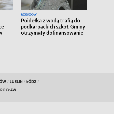
RZESZÓW
Poidełka z wodą trafią do
ce
podkarpackich szkół. Gminy
w
otrzymały dofinansowanie
KÓW
/
LUBLIN
/
ŁÓDŹ
/
ROCŁAW