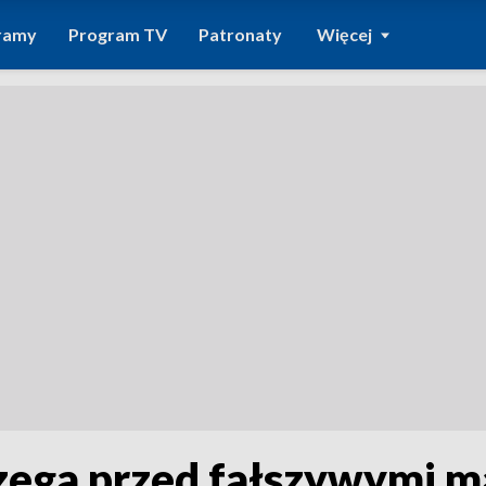
ramy
Program TV
Patronaty
Więcej
rzega przed fałszywymi m