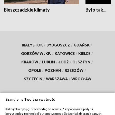
Bieszczadzkie klimaty
Było tak...
BIAŁYSTOK
/
BYDGOSZCZ
/
GDAŃSK
/
GORZÓW WLKP.
/
KATOWICE
/
KIELCE
/
KRAKÓW
/
LUBLIN
/
ŁÓDŹ
/
OLSZTYN
/
OPOLE
/
POZNAŃ
/
RZESZÓW
/
SZCZECIN
/
WARSZAWA
/
WROCŁAW
Szanujemy Twoją prywatność
Dołącz do nas:
Kliknij "Akceptuję i przechodzę do serwisu", aby wyrazić zgody na
korzystanie z technologii automatycznego śledzenia i zbierania danych,
TVP