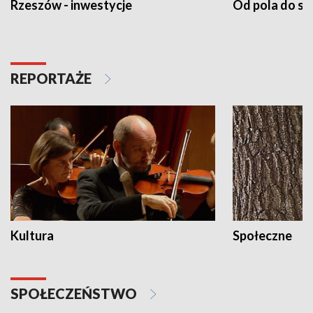
Rzeszów - inwestycje
Od pola do st
REPORTAŻE
Kultura
Społeczne
SPOŁECZEŃSTWO