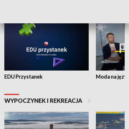
NAUKA I EDUKACJA
EDU Przystanek
Moda na język
WYPOCZYNEK I REKREACJA