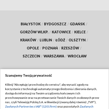
BIAŁYSTOK
/
BYDGOSZCZ
/
GDAŃSK
/
GORZÓW WLKP.
/
KATOWICE
/
KIELCE
/
KRAKÓW
/
LUBLIN
/
ŁÓDŹ
/
OLSZTYN
/
OPOLE
/
POZNAŃ
/
RZESZÓW
/
SZCZECIN
/
WARSZAWA
/
WROCŁAW
Szanujemy Twoją prywatność
Dołącz do nas:
Kliknij "Akceptuję i przechodzę do serwisu", aby wyrazić zgody na
korzystanie z technologii automatycznego śledzenia i zbierania danych,
TVP
dostęp do informacji na Twoim urządzeniu końcowym i ich
Abonament TVP
przechowywanie oraz na przetwarzanie Twoich danych osobowych przez
Regulamin TVP
nas, czyli Telewizję Polską S.A. w likwidacji (zwaną dalej również „TVP”),
Emisja w TVP
Polityka prywatności
Zaufanych Partnerów z IAB* (1201 firm)
oraz pozostałych
Zaufanych