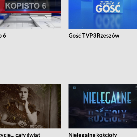
o 6
Gość TVP3 Rzeszów
ycie... cały świat
Nielegalne kościoły