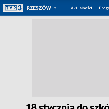
POWRÓT DO
RZESZÓW
Aktualności
Prog
TVP REGIONY
18 stycznia do szkó