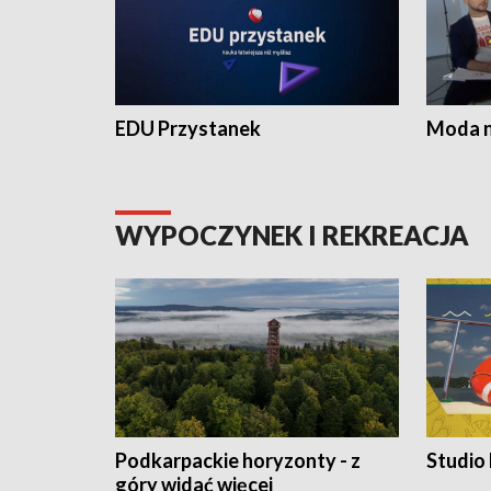
EDU Przystanek
Moda na
WYPOCZYNEK I REKREACJA
Podkarpackie horyzonty - z
Studio
góry widać więcej