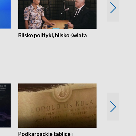
Blisko polityki, blisko świata
Popołudnie 
Podkarpackie tablice i
Szlakiem arc