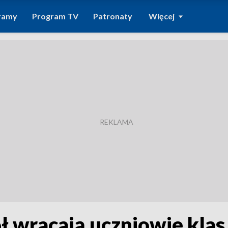
ramy
Program TV
Patronaty
Więcej
ł wracają uczniowie klas 