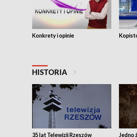
Konkrety i opinie
Kopist
HISTORIA
35 lat Telewizji Rzeszów
Jedno ż