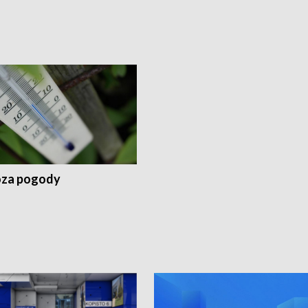
za pogody