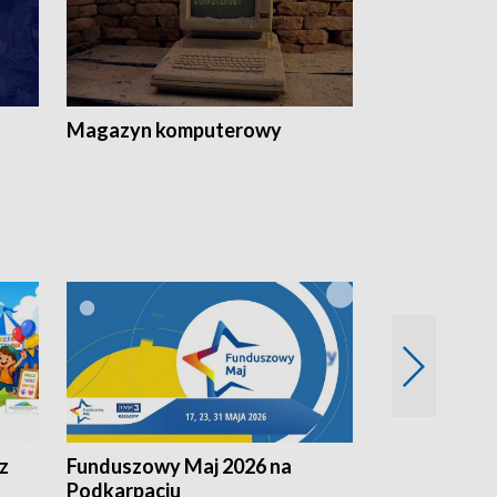
Magazyn komputerowy
z
Funduszowy Maj 2026 na
Podkarpacki
Podkarpaciu
kulinarne z h