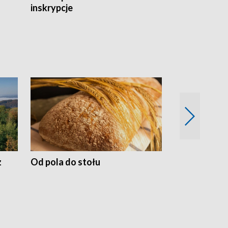
inskrypcje
drewnianej
z
Od pola do stołu
50 lat ochro
przyrodnicz
Zachodnich