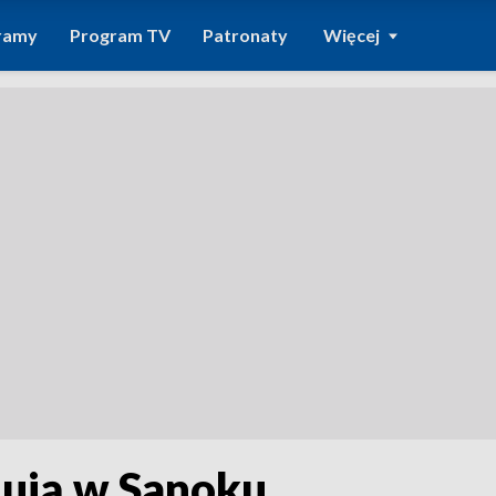
ramy
Program TV
Patronaty
Więcej
nują w Sanoku