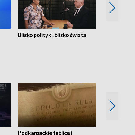
Blisko polityki, blisko świata
Popołudnie 
Podkarpackie tablice i
Szlakiem arc