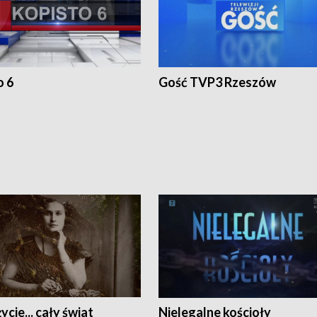
o 6
Gość TVP3 Rzeszów
ycie... cały świat
Nielegalne kościoły