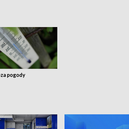
za pogody