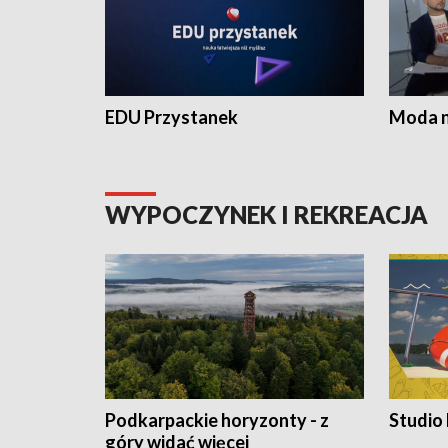
EDU Przystanek
Moda na
WYPOCZYNEK I REKREACJA
Podkarpackie horyzonty - z
Studio
góry widać więcej