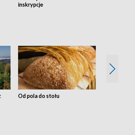
inskrypcje
drewnianej
z
Od pola do stołu
50 lat ochro
przyrodnicz
Zachodnich