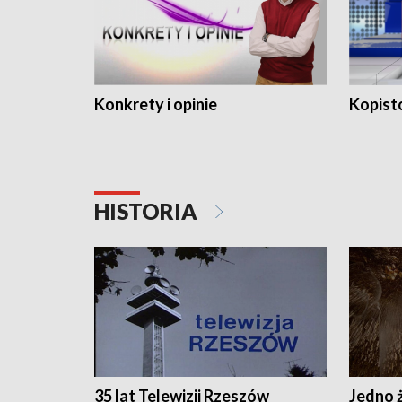
Konkrety i opinie
Kopist
HISTORIA
35 lat Telewizji Rzeszów
Jedno ż