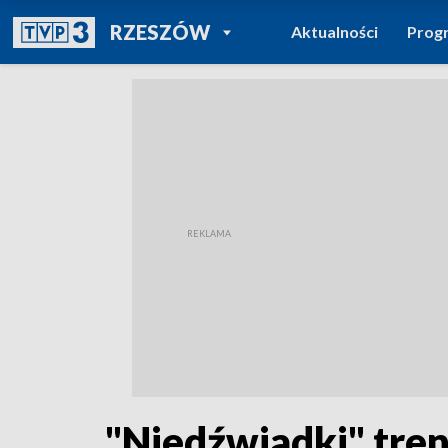
POWRÓT DO
RZESZÓW
Aktualności
Prog
TVP REGIONY
"Niedźwiadki" tre