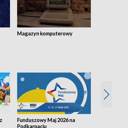
Magazyn komputerowy
z
Funduszowy Maj 2026 na
Podkarpacki
Podkarpaciu
kulinarne z h