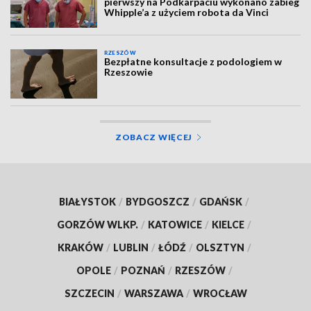
pierwszy na Podkarpaciu wykonano zabieg
Whipple’a z użyciem robota da Vinci
RZESZÓW
Bezpłatne konsultacje z podologiem w
Rzeszowie
ZOBACZ WIĘCEJ
BIAŁYSTOK
/
BYDGOSZCZ
/
GDAŃSK
/
GORZÓW WLKP.
/
KATOWICE
/
KIELCE
/
KRAKÓW
/
LUBLIN
/
ŁÓDŹ
/
OLSZTYN
/
OPOLE
/
POZNAŃ
/
RZESZÓW
/
SZCZECIN
/
WARSZAWA
/
WROCŁAW