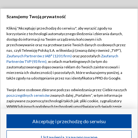
Szanujemy Twoją prywatność
Dołącz do nas:
Kliknij "Akceptuję i przechodzę do serwisu", aby wyrazić zgody na
korzystanie z technologii automatycznego śledzenia i zbierania danych,
TVP
dostęp do informacji na Twoim urządzeniu końcowym i ich
Abonament TVP
przechowywanie oraz na przetwarzanie Twoich danych osobowych przez
Regulamin TVP
nas, czyli Telewizję Polską S.A. w likwidacji (zwaną dalej również „TVP”),
Emisja w TVP
Polityka prywatności
Zaufanych Partnerów z IAB* (1201 firm)
oraz pozostałych
Zaufanych
Partnerów TVP (93 firm)
, w celach marketingowych (w tym do
Centrum informacji TVP
Moje zgody
zautomatyzowanego dopasowania reklam do Twoich zainteresowań i
mierzenia ich skuteczności) i pozostałych, które wskazujemy poniżej, a
Naziemna Telewizja Cyfrowa
Pomoc
także zgody na udostępnianie przez nas identyfikatora PPID do Google.
Sklep TVP
Biuro reklamy
Twoje dane osobowe zbierane podczas odwiedzania przez Ciebie naszych
Rada Programowa
Kontakt
poszczególnych serwisów
zwanych dalej „Portalem”, w tym informacje
zapisywane za pomocą technologii takich jak: pliki cookie, sygnalizatory
System NOS
WWW lub innych podobnych technologii umożliwiających świadczenie
dopasowanych i bezpiecznych usług, personalizację treści oraz reklam,
Informacje o nadawcy
Kanały
udostępnianie funkcji mediów społecznościowych oraz analizowanie
Akceptuję i przechodzę do serwisu
ruchu w Internecie.
Program dla prasy
©2026 Telewizja Polska S.A. w likwidacji
Biuro Reklamy
Twoje dane osobowe zbierane podczas odwiedzania przez Ciebie
Ustawienia zaawansowane