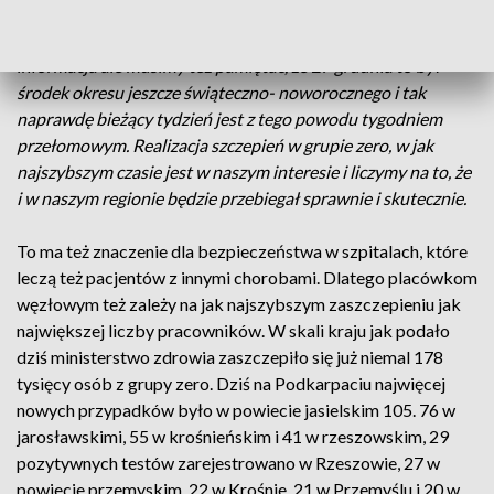
Ewa Leniart,
wojewoda podkarpacki -
To bardzo dobra
informacja ale musimy też pamiętać, że 27 grudnia to był
środek okresu jeszcze świąteczno- noworocznego i tak
naprawdę bieżący tydzień jest z tego powodu tygodniem
przełomowym. Realizacja szczepień w grupie zero, w jak
najszybszym czasie jest w naszym interesie i liczymy na to, że
i w naszym regionie będzie przebiegał sprawnie i skutecznie.
To ma też znaczenie dla bezpieczeństwa w szpitalach, które
leczą też pacjentów z innymi chorobami. Dlatego placówkom
węzłowym też zależy na jak najszybszym zaszczepieniu jak
największej liczby pracowników. W skali kraju jak podało
dziś ministerstwo zdrowia zaszczepiło się już niemal 178
tysięcy osób z grupy zero. Dziś na Podkarpaciu najwięcej
nowych przypadków było w powiecie jasielskim 105. 76 w
jarosławskimi, 55 w krośnieńskim i 41 w rzeszowskim, 29
pozytywnych testów zarejestrowano w Rzeszowie, 27 w
powiecie przemyskim, 22 w Krośnie, 21 w Przemyślu i 20 w