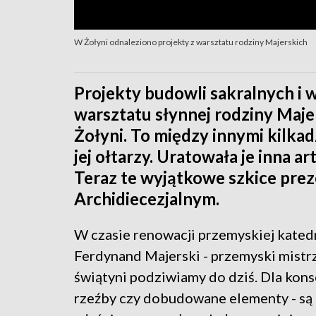
W Żołyni odnaleziono projekty z warsztatu rodziny Majerskich
Projekty budowli sakralnych i 
warsztatu słynnej rodziny Majer
Żołyni. To między innymi kilkad
jej ołtarzy. Uratowała je inna a
Teraz te wyjątkowe szkice pr
Archidiecezjalnym.
W czasie renowacji przemyskiej katedr
Ferdynand Majerski - przemyski mistr
świątyni podziwiamy do dziś. Dla kon
rzeźby czy dobudowane elementy - są te