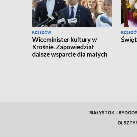
RZESZÓW
RZESZ
Wiceminister kultury w
Święt
Krośnie. Zapowiedział
dalsze wsparcie dla małych
miejscowości
BIAŁYSTOK
/
BYDGO
OLSZTY