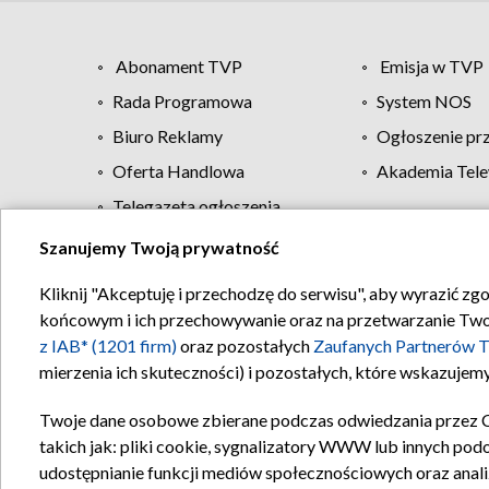
Abonament TVP
Emisja w TVP
Rada Programowa
System NOS
Biuro Reklamy
Ogłoszenie pr
Oferta Handlowa
Akademia Tele
Telegazeta ogłoszenia
Szanujemy Twoją prywatność
Regulamin TVP
Kliknij "Akceptuję i przechodzę do serwisu", aby wyrazić zg
końcowym i ich przechowywanie oraz na przetwarzanie Twoich
z IAB* (1201 firm)
oraz pozostałych
Zaufanych Partnerów T
mierzenia ich skuteczności) i pozostałych, które wskazujemy
Twoje dane osobowe zbierane podczas odwiedzania przez 
takich jak: pliki cookie, sygnalizatory WWW lub innych pod
udostępnianie funkcji mediów społecznościowych oraz anali