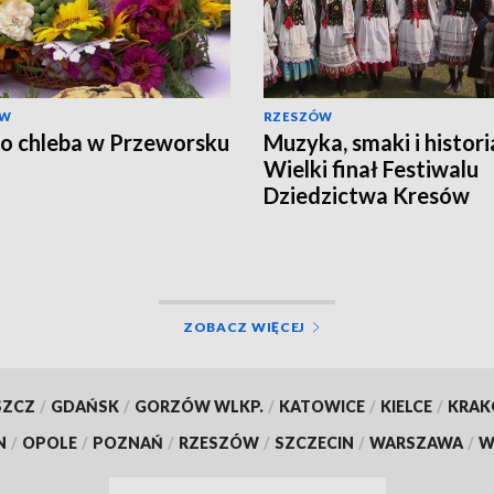
ÓW
RZESZÓW
o chleba w Przeworsku
Muzyka, smaki i histori
Wielki finał Festiwalu
Dziedzictwa Kresów
ZOBACZ WIĘCEJ
SZCZ
/
GDAŃSK
/
GORZÓW WLKP.
/
KATOWICE
/
KIELCE
/
KRA
N
/
OPOLE
/
POZNAŃ
/
RZESZÓW
/
SZCZECIN
/
WARSZAWA
/
W