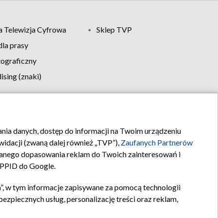
 Telewizja Cyfrowa
Sklep TVP
la prasy
tograficzny
sing (znaki)
klamy
Kontakt
rania danych, dostęp do informacji na Twoim urządzeniu
idacji (zwaną dalej również „TVP”),
Zaufanych Partnerów
anego dopasowania reklam do Twoich zainteresowań i
a PPID do Google.
”, w tym informacje zapisywane za pomocą technologii
zpiecznych usług, personalizację treści oraz reklam,