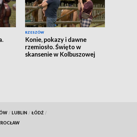
RZESZÓW
a.
Konie, pokazy i dawne
rzemiosło. Święto w
skansenie w Kolbuszowej
KÓW
/
LUBLIN
/
ŁÓDŹ
/
ROCŁAW