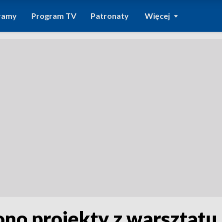
ramy
Program TV
Patronaty
Więcej
no projekty z warsztatu