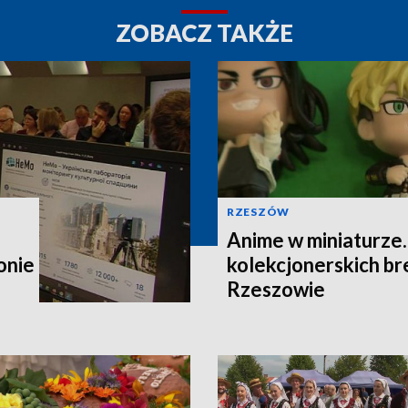
ZOBACZ TAKŻE
RZESZÓW
Anime w miniaturze
onie
kolekcjonerskich b
Rzeszowie