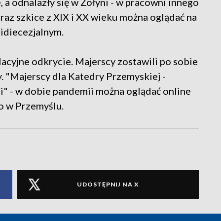
 a odnalazły się w Żołyni - w pracowni innego
raz szkice z XIX i XX wieku można oglądać na
diecezjalnym.
cyjne odkrycie. Majerscy zostawili po sobie
y. "Majerscy dla Katedry Przemyskiej -
" - w dobie pandemii można oglądać online
o w Przemyślu.
UDOSTĘPNIJ NA X