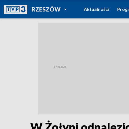
POWRÓT DO
RZESZÓW
Aktualności
Prog
TVP REGIONY
W Żołyni odnalezio