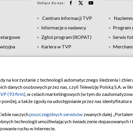
Dołącz do nas:
Centrum informacji TVP
Naziemna
Informacje o nadawcy
Program d
zetargowe
Zgłoś program (ROPAT)
Serwis fo
wizyjna
Kariera w TVP
Merchandi
Polityka prywatności
Moje zgody
Pomoc
Biuro re
ody na korzystanie z technologii automatycznego śledzenia i zbie
 danych osobowych przez nas, czyli Telewizję Polską S.A. w likw
VP (93 firm)
, w celach marketingowych (w tym do zautomatyzow
 poniżej, a także zgody na udostępnianie przez nas identyfikator
Ciebie naszych
poszczególnych serwisów
zwanych dalej „Portalem
obnych technologii umożliwiających świadczenie dopasowanych i be
zowanie ruchu w Internecie.