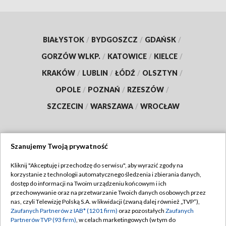
BIAŁYSTOK
/
BYDGOSZCZ
/
GDAŃSK
/
GORZÓW WLKP.
/
KATOWICE
/
KIELCE
/
KRAKÓW
/
LUBLIN
/
ŁÓDŹ
/
OLSZTYN
/
OPOLE
/
POZNAŃ
/
RZESZÓW
/
SZCZECIN
/
WARSZAWA
/
WROCŁAW
Szanujemy Twoją prywatność
Dołącz do nas:
Kliknij "Akceptuję i przechodzę do serwisu", aby wyrazić zgody na
korzystanie z technologii automatycznego śledzenia i zbierania danych,
TVP
dostęp do informacji na Twoim urządzeniu końcowym i ich
Abonament TVP
przechowywanie oraz na przetwarzanie Twoich danych osobowych przez
Regulamin TVP
nas, czyli Telewizję Polską S.A. w likwidacji (zwaną dalej również „TVP”),
Emisja w TVP
Polityka prywatności
Zaufanych Partnerów z IAB* (1201 firm)
oraz pozostałych
Zaufanych
Partnerów TVP (93 firm)
, w celach marketingowych (w tym do
Centrum informacji TVP