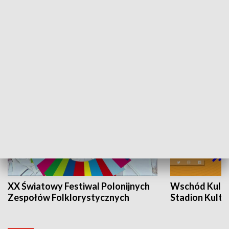
Skarby podkarpackiej przyrody
Dzień krajobr
KULTURA I SZTUKA
XX Światowy Festiwal Polonijnych
Wschód Kultur
Zespołów Folklorystycznych
Stadion Kultu