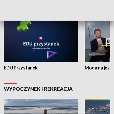
NAUKA I EDUKACJA
EDU Przystanek
Moda na język
WYPOCZYNEK I REKREACJA