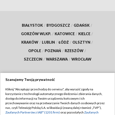
BIAŁYSTOK
/
BYDGOSZCZ
/
GDAŃSK
/
GORZÓW WLKP.
/
KATOWICE
/
KIELCE
/
KRAKÓW
/
LUBLIN
/
ŁÓDŹ
/
OLSZTYN
/
OPOLE
/
POZNAŃ
/
RZESZÓW
/
SZCZECIN
/
WARSZAWA
/
WROCŁAW
Szanujemy Twoją prywatność
Dołącz do nas:
Kliknij "Akceptuję i przechodzę do serwisu", aby wyrazić zgody na
korzystanie z technologii automatycznego śledzenia i zbierania danych,
TVP
dostęp do informacji na Twoim urządzeniu końcowym i ich
Abonament TVP
przechowywanie oraz na przetwarzanie Twoich danych osobowych przez
Regulamin TVP
nas, czyli Telewizję Polską S.A. w likwidacji (zwaną dalej również „TVP”),
Emisja w TVP
Polityka prywatności
Zaufanych Partnerów z IAB* (1201 firm)
oraz pozostałych
Zaufanych