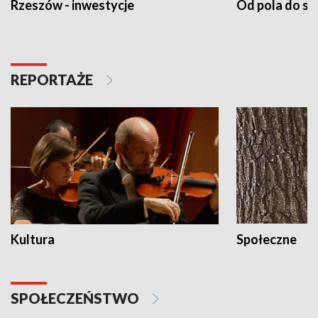
Rzeszów - inwestycje
Od pola do st
REPORTAŻE
Kultura
Społeczne
SPOŁECZEŃSTWO