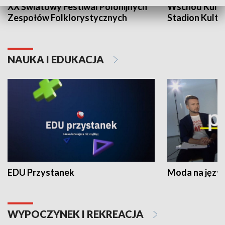
XX Światowy Festiwal Polonijnych
Wschód Kultur
Zespołów Folklorystycznych
Stadion Kultu
NAUKA I EDUKACJA
EDU Przystanek
Moda na język
WYPOCZYNEK I REKREACJA