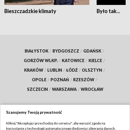
Bieszczadzkie klimaty
Było tak...
BIAŁYSTOK
/
BYDGOSZCZ
/
GDAŃSK
/
GORZÓW WLKP.
/
KATOWICE
/
KIELCE
/
KRAKÓW
/
LUBLIN
/
ŁÓDŹ
/
OLSZTYN
/
OPOLE
/
POZNAŃ
/
RZESZÓW
/
SZCZECIN
/
WARSZAWA
/
WROCŁAW
Szanujemy Twoją prywatność
Dołącz do nas:
Kliknij "Akceptuję i przechodzę do serwisu", aby wyrazić zgody na
korzystanie z technologii automatycznego śledzenia i zbierania danych,
TVP