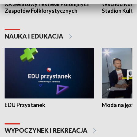
XX Światowy Festiwal Polonijnych
Wschód Kultur
Zespołów Folklorystycznych
Stadion Kultu
NAUKA I EDUKACJA
EDU Przystanek
Moda na język
WYPOCZYNEK I REKREACJA