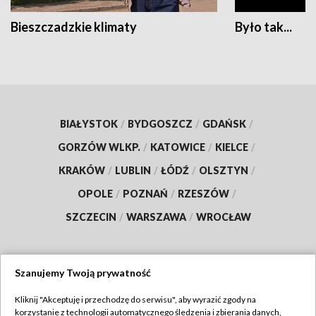
Bieszczadzkie klimaty
Było tak...
BIAŁYSTOK
/
BYDGOSZCZ
/
GDAŃSK
/
GORZÓW WLKP.
/
KATOWICE
/
KIELCE
/
KRAKÓW
/
LUBLIN
/
ŁÓDŹ
/
OLSZTYN
/
OPOLE
/
POZNAŃ
/
RZESZÓW
/
SZCZECIN
/
WARSZAWA
/
WROCŁAW
Szanujemy Twoją prywatność
Dołącz do nas:
Kliknij "Akceptuję i przechodzę do serwisu", aby wyrazić zgody na
korzystanie z technologii automatycznego śledzenia i zbierania danych,
TVP