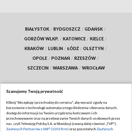
BIAŁYSTOK
/
BYDGOSZCZ
/
GDAŃSK
/
GORZÓW WLKP.
/
KATOWICE
/
KIELCE
/
KRAKÓW
/
LUBLIN
/
ŁÓDŹ
/
OLSZTYN
/
OPOLE
/
POZNAŃ
/
RZESZÓW
/
SZCZECIN
/
WARSZAWA
/
WROCŁAW
Szanujemy Twoją prywatność
Dołącz do nas:
Kliknij "Akceptuję i przechodzę do serwisu", aby wyrazić zgody na
korzystanie z technologii automatycznego śledzenia i zbierania danych,
TVP
dostęp do informacji na Twoim urządzeniu końcowym i ich
Abonament TVP
przechowywanie oraz na przetwarzanie Twoich danych osobowych przez
Regulamin TVP
nas, czyli Telewizję Polską S.A. w likwidacji (zwaną dalej również „TVP”),
Emisja w TVP
Polityka prywatności
Zaufanych Partnerów z IAB* (1201 firm)
oraz pozostałych
Zaufanych