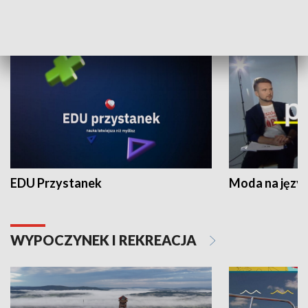
NAUKA I EDUKACJA
EDU Przystanek
Moda na język
WYPOCZYNEK I REKREACJA