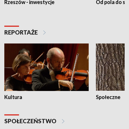
Rzeszów - inwestycje
Od pola do st
REPORTAŻE
Kultura
Społeczne
SPOŁECZEŃSTWO