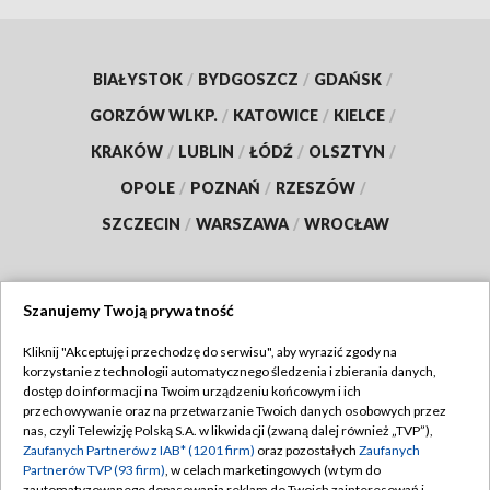
BIAŁYSTOK
/
BYDGOSZCZ
/
GDAŃSK
/
GORZÓW WLKP.
/
KATOWICE
/
KIELCE
/
KRAKÓW
/
LUBLIN
/
ŁÓDŹ
/
OLSZTYN
/
OPOLE
/
POZNAŃ
/
RZESZÓW
/
SZCZECIN
/
WARSZAWA
/
WROCŁAW
Szanujemy Twoją prywatność
Dołącz do nas:
Kliknij "Akceptuję i przechodzę do serwisu", aby wyrazić zgody na
korzystanie z technologii automatycznego śledzenia i zbierania danych,
TVP
dostęp do informacji na Twoim urządzeniu końcowym i ich
Abonament TVP
przechowywanie oraz na przetwarzanie Twoich danych osobowych przez
Regulamin TVP
nas, czyli Telewizję Polską S.A. w likwidacji (zwaną dalej również „TVP”),
Emisja w TVP
Polityka prywatności
Zaufanych Partnerów z IAB* (1201 firm)
oraz pozostałych
Zaufanych
Partnerów TVP (93 firm)
, w celach marketingowych (w tym do
Centrum informacji TVP
Moje zgody
zautomatyzowanego dopasowania reklam do Twoich zainteresowań i