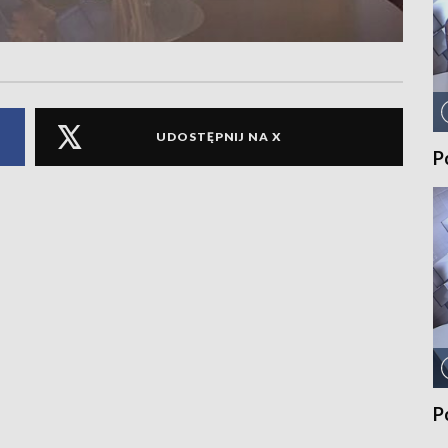
UDOSTĘPNIJ NA X
P
P