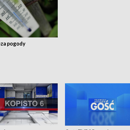
za pogody