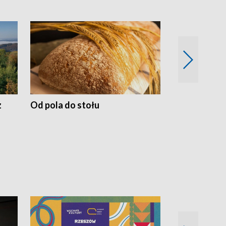
z
Od pola do stołu
50 lat ochro
przyrodnicz
Zachodnich