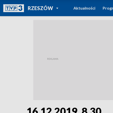
POWRÓT DO
RZESZÓW
Aktualności
Prog
TVP REGIONY
16.12.2019, 8.30