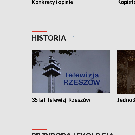
Konkrety i opinie
Kopist
HISTORIA
35 lat Telewizji Rzeszów
Jedno ż