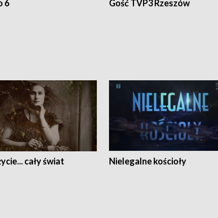
o 6
Gość TVP3 Rzeszów
ycie... cały świat
Nielegalne kościoły