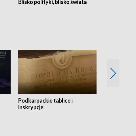
Blisko polityki, blisko świata
Popołudnie 
Podkarpackie tablice i
Szlakiem arc
inskrypcje
drewnianej