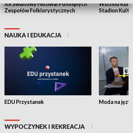
XX Światowy Festiwal Polonijnych
Wschód Kultur
Zespołów Folklorystycznych
Stadion Kultu
NAUKA I EDUKACJA
EDU Przystanek
Moda na język
WYPOCZYNEK I REKREACJA