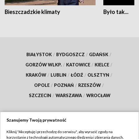
Bieszczadzkie klimaty
Było tak...
BIAŁYSTOK
/
BYDGOSZCZ
/
GDAŃSK
/
GORZÓW WLKP.
/
KATOWICE
/
KIELCE
/
KRAKÓW
/
LUBLIN
/
ŁÓDŹ
/
OLSZTYN
/
OPOLE
/
POZNAŃ
/
RZESZÓW
/
SZCZECIN
/
WARSZAWA
/
WROCŁAW
Szanujemy Twoją prywatność
Dołącz do nas:
Kliknij "Akceptuję i przechodzę do serwisu", aby wyrazić zgody na
korzystanie z technologii automatycznego śledzenia i zbierania danych,
TVP