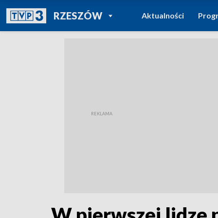
POWRÓT DO
RZESZÓW
Aktualności
Prog
TVP REGIONY
W pierwszej lidze 