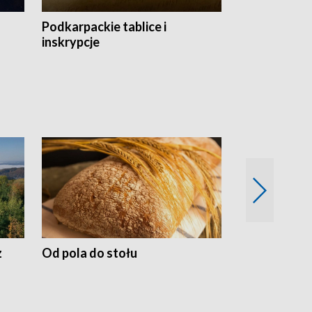
Podkarpackie tablice i
Szlakiem arc
inskrypcje
drewnianej
z
Od pola do stołu
50 lat ochro
przyrodnicz
Zachodnich