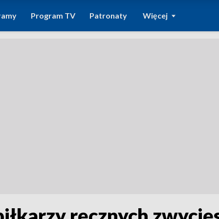
ramy
Program TV
Patronaty
Więcej
piłkarzy ręcznych zwycię