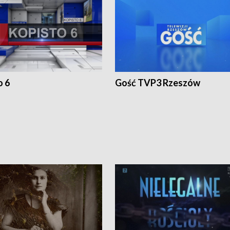
o 6
Gość TVP3 Rzeszów