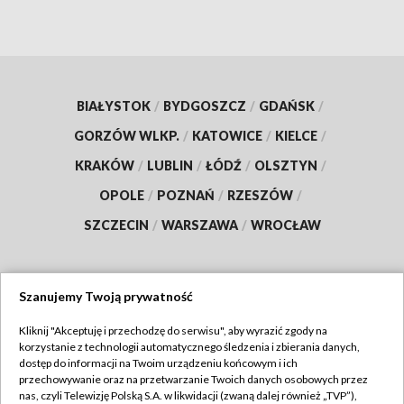
BIAŁYSTOK
/
BYDGOSZCZ
/
GDAŃSK
/
GORZÓW WLKP.
/
KATOWICE
/
KIELCE
/
KRAKÓW
/
LUBLIN
/
ŁÓDŹ
/
OLSZTYN
/
OPOLE
/
POZNAŃ
/
RZESZÓW
/
SZCZECIN
/
WARSZAWA
/
WROCŁAW
Szanujemy Twoją prywatność
Dołącz do nas:
Kliknij "Akceptuję i przechodzę do serwisu", aby wyrazić zgody na
korzystanie z technologii automatycznego śledzenia i zbierania danych,
TVP
dostęp do informacji na Twoim urządzeniu końcowym i ich
Abonament TVP
przechowywanie oraz na przetwarzanie Twoich danych osobowych przez
Regulamin TVP
nas, czyli Telewizję Polską S.A. w likwidacji (zwaną dalej również „TVP”),