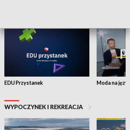
NAUKA I EDUKACJA
EDU Przystanek
Moda na język
WYPOCZYNEK I REKREACJA