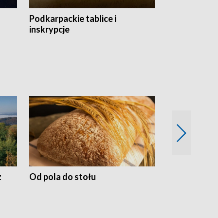
Podkarpackie tablice i
Szlakiem arc
inskrypcje
drewnianej
z
Od pola do stołu
50 lat ochro
przyrodnicz
Zachodnich