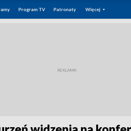
ramy
Program TV
Patronaty
Więcej
urzeń widzenia na konfer