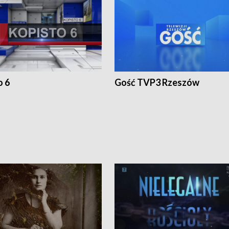
o 6
Gość TVP3 Rzeszów