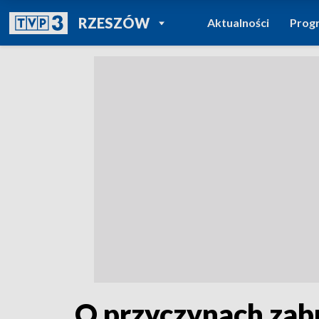
POWRÓT DO
RZESZÓW
Aktualności
Prog
TVP REGIONY
O przyczynach zab