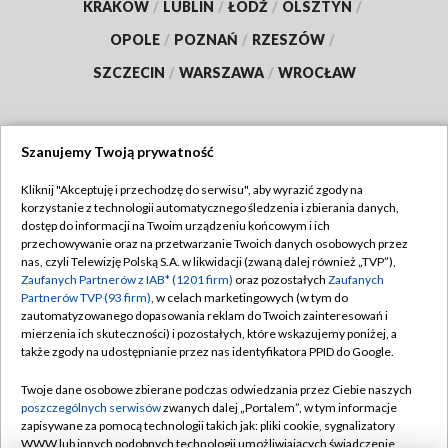
KRAKÓW
/
LUBLIN
/
ŁÓDŹ
/
OLSZTYN
/
OPOLE
/
POZNAŃ
/
RZESZÓW
/
SZCZECIN
/
WARSZAWA
/
WROCŁAW
Szanujemy Twoją prywatność
Dołącz do nas:
Kliknij "Akceptuję i przechodzę do serwisu", aby wyrazić zgody na
korzystanie z technologii automatycznego śledzenia i zbierania danych,
TVP
dostęp do informacji na Twoim urządzeniu końcowym i ich
Abonament TVP
przechowywanie oraz na przetwarzanie Twoich danych osobowych przez
Regulamin TVP
nas, czyli Telewizję Polską S.A. w likwidacji (zwaną dalej również „TVP”),
Emisja w TVP
Polityka prywatności
Zaufanych Partnerów z IAB* (1201 firm)
oraz pozostałych
Zaufanych
Partnerów TVP (93 firm)
, w celach marketingowych (w tym do
Centrum informacji TVP
Moje zgody
zautomatyzowanego dopasowania reklam do Twoich zainteresowań i
mierzenia ich skuteczności) i pozostałych, które wskazujemy poniżej, a
Naziemna Telewizja Cyfrowa
Pomoc
także zgody na udostępnianie przez nas identyfikatora PPID do Google.
Sklep TVP
Biuro reklamy
Twoje dane osobowe zbierane podczas odwiedzania przez Ciebie naszych
Rada Programowa
Kontakt
poszczególnych serwisów
zwanych dalej „Portalem”, w tym informacje
zapisywane za pomocą technologii takich jak: pliki cookie, sygnalizatory
System NOS
WWW lub innych podobnych technologii umożliwiających świadczenie