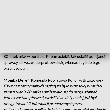
- Meblościankę, wersalkę szafę widzę, że bałagan robią i
mówię co wy Szukacie. Koniecznie - pieniądze dawaj - więc
mówię pieniądze to ja mam w banku - a jak udowodnisz - dam
wam książeczkę - wziął tę książeczkę, popatrzył i co? Oddał
mi, widział że wszystko jest na koncie to co będzie szukał.
Ponieważ włamywacze nie znaleźli większej ilości gotówki,
czy wartościowych przedmiotów zabrali tylko 30 zł, które
80-latek miał w portfelu. Potem uciekli. Jak ustalili policjanci
sprawcy już wcześniej próbowali się włamać i byli do tego
przygotowani.
Monika Dereń
, Komenda Powiatowa Policji w Brzozowie -
Czworo z zatrzymanych mężczyzn było wcześniej w miejscu
zamieszkania 80-latka i próbowało się do niego włamać,
jednak zostali spłoszeni, wrócili dwa dni później, już byli
przygotowani. Z informacji przekazanych przez
pokrzywdzonego wynika, że każdy z mężczyzn miał na głowie