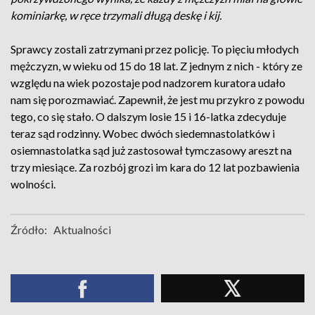
kominiarkę, w ręce trzymali długą deskę i kij.
Sprawcy zostali zatrzymani przez policję. To pięciu młodych
mężczyzn, w wieku od 15 do 18 lat. Z jednym z nich - który ze
względu na wiek pozostaje pod nadzorem kuratora udało
nam się porozmawiać. Zapewnił, że jest mu przykro z powodu
tego, co się stało. O dalszym losie 15 i 16-latka zdecyduje
teraz sąd rodzinny. Wobec dwóch siedemnastolatków i
osiemnastolatka sąd już zastosował tymczasowy areszt na
trzy miesiące. Za rozbój grozi im kara do 12 lat pozbawienia
wolności.
Źródło:
Aktualności