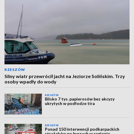
RZESZÓW
Silny wiatr przewrócił jacht na Jeziorze Solińskim. Trzy
osoby wpadły do wody
RZESZÓW
Blisko 7 tys. papierosów bez akcyzy
ukrytych w podłodze tira
RZESZÓW
Ponad 150 interwencji podkarpackich
strażaków po burzach w regionie