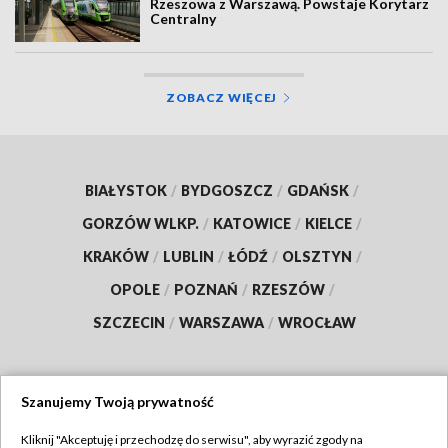
Rzeszowa z Warszawą. Powstaje Korytarz
Centralny
ZOBACZ WIĘCEJ
BIAŁYSTOK
/
BYDGOSZCZ
/
GDAŃSK
/
GORZÓW WLKP.
/
KATOWICE
/
KIELCE
/
KRAKÓW
/
LUBLIN
/
ŁÓDŹ
/
OLSZTYN
/
OPOLE
/
POZNAŃ
/
RZESZÓW
/
SZCZECIN
/
WARSZAWA
/
WROCŁAW
Szanujemy Twoją prywatność
Dołącz do nas:
Kliknij "Akceptuję i przechodzę do serwisu", aby wyrazić zgody na