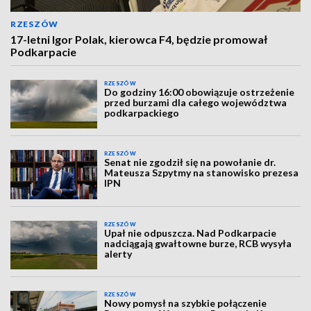
RZESZÓW
17-letni Igor Polak, kierowca F4, będzie promował
Podkarpacie
RZESZÓW
Do godziny 16:00 obowiązuje ostrzeżenie
przed burzami dla całego województwa
podkarpackiego
RZESZÓW
Senat nie zgodził się na powołanie dr.
Mateusza Szpytmy na stanowisko prezesa
IPN
RZESZÓW
Upał nie odpuszcza. Nad Podkarpacie
nadciągają gwałtowne burze, RCB wysyła
alerty
RZESZÓW
Nowy pomysł na szybkie połączenie