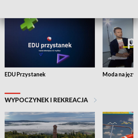
NAUKA I EDUKACJA
EDU Przystanek
Moda na język
WYPOCZYNEK I REKREACJA