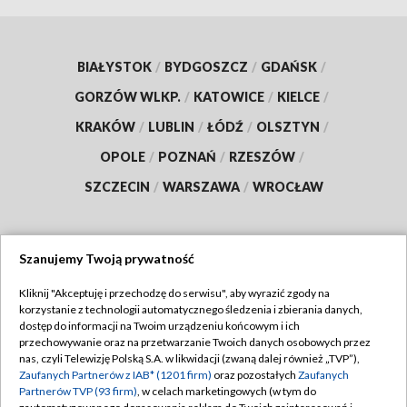
BIAŁYSTOK
/
BYDGOSZCZ
/
GDAŃSK
/
GORZÓW WLKP.
/
KATOWICE
/
KIELCE
/
KRAKÓW
/
LUBLIN
/
ŁÓDŹ
/
OLSZTYN
/
OPOLE
/
POZNAŃ
/
RZESZÓW
/
SZCZECIN
/
WARSZAWA
/
WROCŁAW
Szanujemy Twoją prywatność
Dołącz do nas:
Kliknij "Akceptuję i przechodzę do serwisu", aby wyrazić zgody na
korzystanie z technologii automatycznego śledzenia i zbierania danych,
TVP
dostęp do informacji na Twoim urządzeniu końcowym i ich
Abonament TVP
przechowywanie oraz na przetwarzanie Twoich danych osobowych przez
Regulamin TVP
nas, czyli Telewizję Polską S.A. w likwidacji (zwaną dalej również „TVP”),
Emisja w TVP
Polityka prywatności
Zaufanych Partnerów z IAB* (1201 firm)
oraz pozostałych
Zaufanych
Partnerów TVP (93 firm)
, w celach marketingowych (w tym do
Centrum informacji TVP
Moje zgody