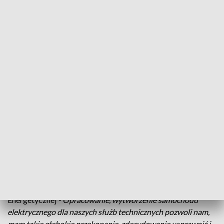
Witold Słowik,
prezes Zarządu Polskiej Grupy Zbrojeniowej
-
Grupa PGZ, poza swoim najważniejszym biznesem
dedykowanym na potrzeby obronności w szczególności
polskiej armii również zainteresowana jest produkcją na
rzecz sektora cywilnego i dzisiejsza umowa właśnie jest tego
potwierdzeniem.
Jednym z jej efektów będzie wyprodukowanie w Sanoku
około 1500 pojazdów elektrycznych na użytek służb
serwisowych branży energetycznej. Podpisano też list
intencyjny o współpracy przy nowym projekcie autobusu
elektrycznego. Oba dokumenty będą dużym wsparciem dla
produkcji autobusów elektrycznych w Autosanie.
Henryk Baranowski
, prezes Zarządu Polskiej Grupy
Energetycznej
- Opracowanie, wytworzenie samochodu
elektrycznego dla naszych służb technicznych pozwoli nam,
mam takie głębokie przekonanie, zdecydowanie usprawnić i