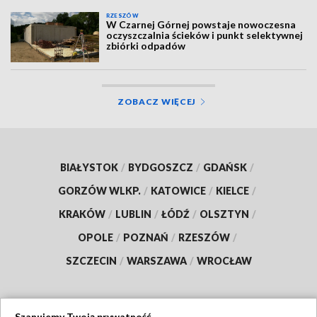
RZESZÓW
W Czarnej Górnej powstaje nowoczesna
oczyszczalnia ścieków i punkt selektywnej
zbiórki odpadów
ZOBACZ WIĘCEJ
BIAŁYSTOK
/
BYDGOSZCZ
/
GDAŃSK
/
GORZÓW WLKP.
/
KATOWICE
/
KIELCE
/
KRAKÓW
/
LUBLIN
/
ŁÓDŹ
/
OLSZTYN
/
OPOLE
/
POZNAŃ
/
RZESZÓW
/
SZCZECIN
/
WARSZAWA
/
WROCŁAW
Szanujemy Twoją prywatność