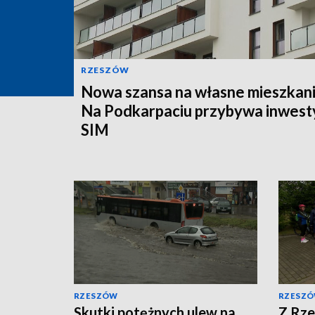
RZESZÓW
Nowa szansa na własne mieszkani
Na Podkarpaciu przybywa inwesty
SIM
RZESZÓW
RZESZ
Skutki potężnych ulew na
Z Rze