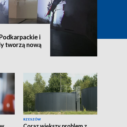
Podkarpackie i
dy tworzą nową
RZESZÓW
 w
Coraz większy problem z