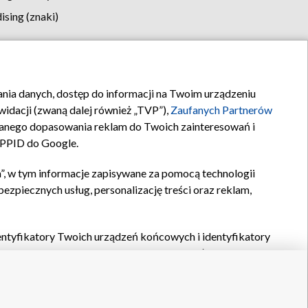
sing (znaki)
klamy
Kontakt
rania danych, dostęp do informacji na Twoim urządzeniu
idacji (zwaną dalej również „TVP”),
Zaufanych Partnerów
anego dopasowania reklam do Twoich zainteresowań i
a PPID do Google.
”, w tym informacje zapisywane za pomocą technologii
zpiecznych usług, personalizację treści oraz reklam,
identyfikatory Twoich urządzeń końcowych i identyfikatory
P,
Zaufanych Partnerów z IAB
oraz pozostałych
Zaufanych
 wyboru podstawowych reklam, wyboru spersonalizowanych
ch treści, pomiaru wydajności reklam, pomiaru wydajności
nia bezpieczeństwa, zapobiegania oszustwom i usuwania