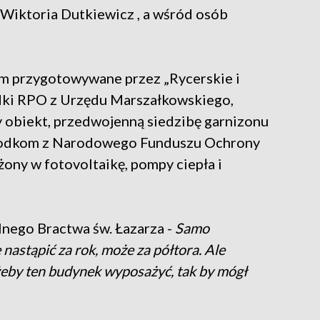
Wiktoria Dutkiewicz , a wśród osób
um przygotowywane przez „Rycerskie i
rodki RPO z Urzędu Marszałkowskiego,
 obiekt, przedwojenną siedzibę garnizonu
rodkom z Narodowego Funduszu Ochrony
ny w fotovoltaikę, pompy ciepła i
alnego Bractwa św. Łazarza -
Samo
astąpić za rok, może za półtora. Ale
żeby ten budynek wyposażyć, tak by mógł