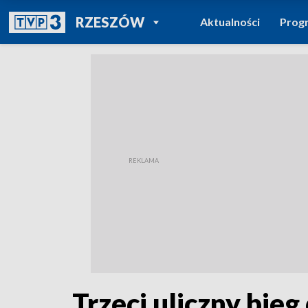
POWRÓT DO
RZESZÓW
Aktualności
Prog
TVP REGIONY
Trzeci uliczny bie