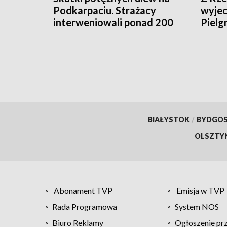
Podkarpaciu. Strażacy
wyje
interweniowali ponad 200
Pielg
razy
Krzys
BIAŁYSTOK
/
BYDGO
OLSZTY
Abonament TVP
Emisja w TVP
Rada Programowa
System NOS
Biuro Reklamy
Ogłoszenie pr