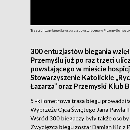
Trzeci uliczny bieg dla wsparcia powstającego w Przemyślu hosp
300 entuzjastów biegania wzię
Przemyślu już po raz trzeci uli
powstającego w mieście hospic
Stowarzyszenie Katolickie „Ryce
Łazarza” oraz Przemyski Klub B
5 -kilometrowa trasa biegu prowadziła
Wybrzeże Ojca Świętego Jana Pawła II,
Wśród 300 biegaczy były także osoby
Zwycięzcą biegu został Damian Kic z P