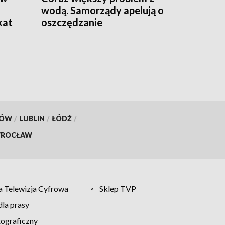
wodą. Samorządy apelują o
kat
oszczędzanie
KÓW
/
LUBLIN
/
ŁÓDŹ
/
ROCŁAW
 Telewizja Cyfrowa
Sklep TVP
la prasy
tograficzny