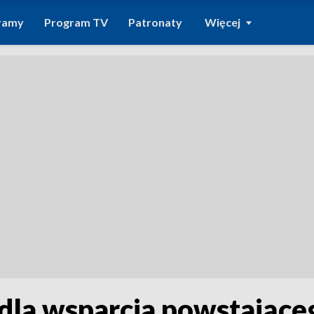
ramy
Program TV
Patronaty
Więcej
g dla wsparcia powstając