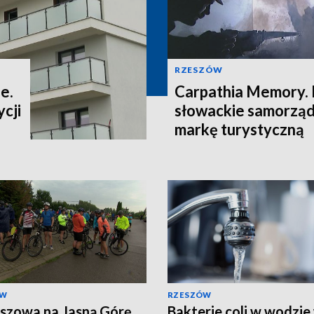
RZESZÓW
e.
Carpathia Memory. 
cji
słowackie samorzą
markę turystyczną
ÓW
RZESZÓW
szowa na Jasną Górę
Bakterie coli w wodzie