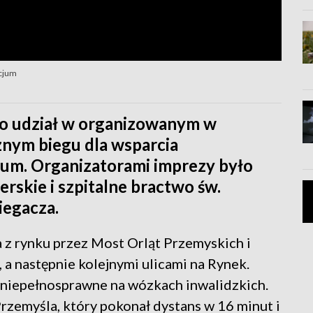
icjum
ło udział w organizowanym w
cznym biegu dla wsparcia
jum. Organizatorami imprezy było
rskie i szpitalne bractwo św.
iegacza.
 z rynku przez Most Orląt Przemyskich i
 a następnie kolejnymi ulicami na Rynek.
 niepełnosprawne na wózkach inwalidzkich.
rzemyśla, który pokonał dystans w 16 minut i