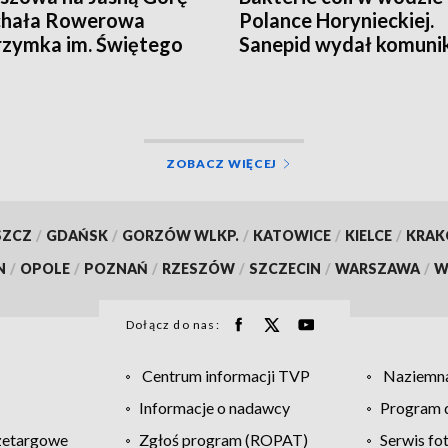
chała Rowerowa
Polance Horynieckiej.
rzymka im. Świętego
Sanepid wydał komuni
ztofa
ZOBACZ WIĘCEJ
SZCZ
/
GDAŃSK
/
GORZÓW WLKP.
/
KATOWICE
/
KIELCE
/
KRA
N
/
OPOLE
/
POZNAŃ
/
RZESZÓW
/
SZCZECIN
/
WARSZAWA
/
W
Dołącz do nas:
Centrum informacji TVP
Naziemna
Informacje o nadawcy
Program d
zetargowe
Zgłoś program (ROPAT)
Serwis fo