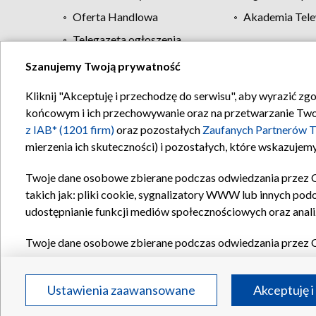
Oferta Handlowa
Akademia Tele
Telegazeta ogłoszenia
Szanujemy Twoją prywatność
Regulamin TVP
Kliknij "Akceptuję i przechodzę do serwisu", aby wyrazić zg
końcowym i ich przechowywanie oraz na przetwarzanie Twoich
z IAB* (1201 firm)
oraz pozostałych
Zaufanych Partnerów T
mierzenia ich skuteczności) i pozostałych, które wskazujemy
Twoje dane osobowe zbierane podczas odwiedzania przez 
takich jak: pliki cookie, sygnalizatory WWW lub innych pod
udostępnianie funkcji mediów społecznościowych oraz anali
Twoje dane osobowe zbierane podczas odwiedzania przez 
plików cookie, informacje o Twoich wyszukiwaniach w serwi
Partnerów TVP
dla realizacji następujących celów i funkc
Ustawienia zaawansowane
Akceptuję i
reklam, tworzenia profilu spersonalizowanych reklam, tworz
treści, stosowania badań rynkowych w celu generowania op