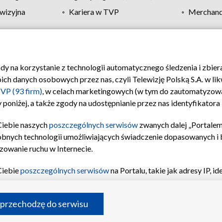
wizyjna
Kariera w TVP
Merchandi
Polityka prywatności
Moje zgody
Pomoc
Biuro re
ody na korzystanie z technologii automatycznego śledzenia i zbie
 danych osobowych przez nas, czyli Telewizję Polską S.A. w likw
VP (93 firm)
, w celach marketingowych (w tym do zautomatyzow
 poniżej, a także zgody na udostępnianie przez nas identyfikator
Ciebie naszych
poszczególnych serwisów
zwanych dalej „Portalem
obnych technologii umożliwiających świadczenie dopasowanych i be
zowanie ruchu w Internecie.
Ciebie
poszczególnych serwisów
na Portalu, takie jak adresy IP, 
sach Portalu czy historia odwiedzin będą przetwarzane przez TV
ji: przechowywania informacji na urządzeniu lub dostęp do nich,
©2026 Telewizja Polska S.A. w likwidacji
 przechodzę do serwisu
enia profilu spersonalizowanych treści, wyboru spersonalizowany
inii odbiorców, opracowywania i ulepszania produktów, zapewnie