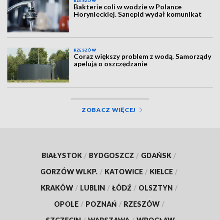
RZESZÓW
Bakterie coli w wodzie w Polance
Horynieckiej. Sanepid wydał komunikat
RZESZÓW
Coraz większy problem z wodą. Samorządy
apelują o oszczędzanie
ZOBACZ WIĘCEJ
BIAŁYSTOK
/
BYDGOSZCZ
/
GDAŃSK
/
GORZÓW WLKP.
/
KATOWICE
/
KIELCE
/
KRAKÓW
/
LUBLIN
/
ŁÓDŹ
/
OLSZTYN
/
OPOLE
/
POZNAŃ
/
RZESZÓW
/