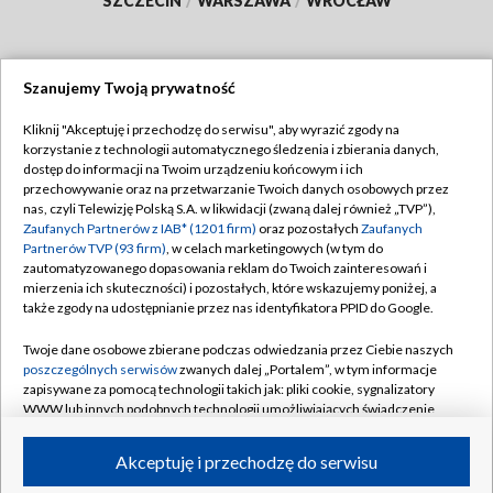
SZCZECIN
/
WARSZAWA
/
WROCŁAW
Szanujemy Twoją prywatność
Dołącz do nas:
Kliknij "Akceptuję i przechodzę do serwisu", aby wyrazić zgody na
korzystanie z technologii automatycznego śledzenia i zbierania danych,
TVP
dostęp do informacji na Twoim urządzeniu końcowym i ich
Abonament TVP
przechowywanie oraz na przetwarzanie Twoich danych osobowych przez
Regulamin TVP
nas, czyli Telewizję Polską S.A. w likwidacji (zwaną dalej również „TVP”),
Emisja w TVP
Polityka prywatności
Zaufanych Partnerów z IAB* (1201 firm)
oraz pozostałych
Zaufanych
Partnerów TVP (93 firm)
, w celach marketingowych (w tym do
Centrum informacji TVP
Moje zgody
zautomatyzowanego dopasowania reklam do Twoich zainteresowań i
mierzenia ich skuteczności) i pozostałych, które wskazujemy poniżej, a
Naziemna Telewizja Cyfrowa
Pomoc
także zgody na udostępnianie przez nas identyfikatora PPID do Google.
Sklep TVP
Biuro reklamy
Twoje dane osobowe zbierane podczas odwiedzania przez Ciebie naszych
Rada Programowa
Kontakt
poszczególnych serwisów
zwanych dalej „Portalem”, w tym informacje
zapisywane za pomocą technologii takich jak: pliki cookie, sygnalizatory
System NOS
WWW lub innych podobnych technologii umożliwiających świadczenie
dopasowanych i bezpiecznych usług, personalizację treści oraz reklam,
Informacje o nadawcy
Kanały
udostępnianie funkcji mediów społecznościowych oraz analizowanie
Akceptuję i przechodzę do serwisu
ruchu w Internecie.
Program dla prasy