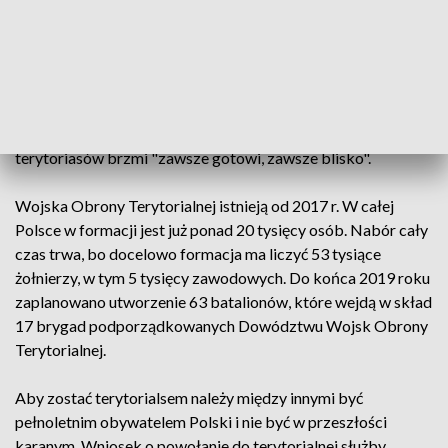
Podkarpackiej Brygady Obrony Terytorialnej. Słowa roty
wypowiedziało 105 żołnierzy. Przysięgę poprzedziło 16 dni
intensywnego szkolenia i często, przekraczania własnych
granic, ale to dopiero początek wojskowej drogi
terytorialsów. Teraz czeka ich 3-letnie szkolenie. Dopiero
wtedy żołnierze osiągną gotowość bojową. Motto
terytoriasów brzmi "zawsze gotowi, zawsze blisko".
Wojska Obrony Terytorialnej istnieją od 2017 r. W całej
Polsce w formacji jest już ponad 20 tysięcy osób. Nabór cały
czas trwa, bo docelowo formacja ma liczyć 53 tysiące
żołnierzy, w tym 5 tysięcy zawodowych. Do końca 2019 roku
zaplanowano utworzenie 63 batalionów, które wejdą w skład
17 brygad podporządkowanych Dowództwu Wojsk Obrony
Terytorialnej.
Aby zostać terytorialsem należy między innymi być
pełnoletnim obywatelem Polski i nie być w przeszłości
karanym. Wniosek o powołanie do terytorialnej służby