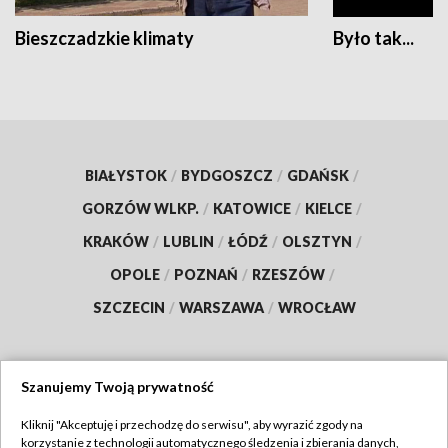
Bieszczadzkie klimaty
Było tak...
BIAŁYSTOK
/
BYDGOSZCZ
/
GDAŃSK
/
GORZÓW WLKP.
/
KATOWICE
/
KIELCE
/
KRAKÓW
/
LUBLIN
/
ŁÓDŹ
/
OLSZTYN
/
OPOLE
/
POZNAŃ
/
RZESZÓW
/
SZCZECIN
/
WARSZAWA
/
WROCŁAW
Szanujemy Twoją prywatność
Dołącz do nas:
Kliknij "Akceptuję i przechodzę do serwisu", aby wyrazić zgody na
korzystanie z technologii automatycznego śledzenia i zbierania danych,
TVP