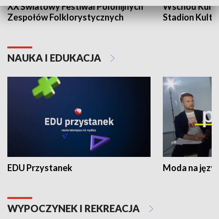
XX Światowy Festiwal Polonijnych
Wschód Kultur
Zespołów Folklorystycznych
Stadion Kultu
NAUKA I EDUKACJA
EDU Przystanek
Moda na język
WYPOCZYNEK I REKREACJA