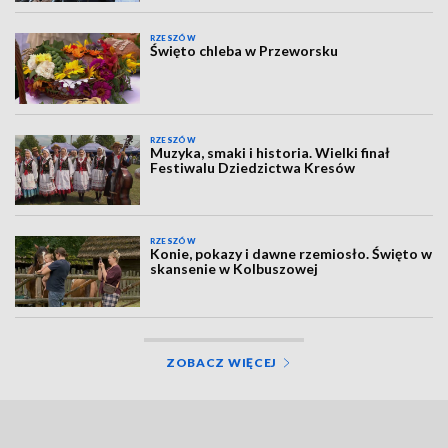
RZESZÓW
Święto chleba w Przeworsku
RZESZÓW
Muzyka, smaki i historia. Wielki finał
Festiwalu Dziedzictwa Kresów
RZESZÓW
Konie, pokazy i dawne rzemiosło. Święto w
skansenie w Kolbuszowej
ZOBACZ WIĘCEJ