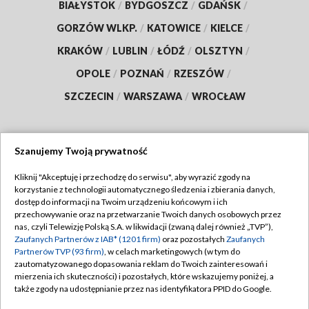
BIAŁYSTOK
/
BYDGOSZCZ
/
GDAŃSK
/
GORZÓW WLKP.
/
KATOWICE
/
KIELCE
/
KRAKÓW
/
LUBLIN
/
ŁÓDŹ
/
OLSZTYN
/
OPOLE
/
POZNAŃ
/
RZESZÓW
/
SZCZECIN
/
WARSZAWA
/
WROCŁAW
Szanujemy Twoją prywatność
Dołącz do nas:
Kliknij "Akceptuję i przechodzę do serwisu", aby wyrazić zgody na
korzystanie z technologii automatycznego śledzenia i zbierania danych,
TVP
dostęp do informacji na Twoim urządzeniu końcowym i ich
Abonament TVP
przechowywanie oraz na przetwarzanie Twoich danych osobowych przez
Regulamin TVP
nas, czyli Telewizję Polską S.A. w likwidacji (zwaną dalej również „TVP”),
Emisja w TVP
Polityka prywatności
Zaufanych Partnerów z IAB* (1201 firm)
oraz pozostałych
Zaufanych
Partnerów TVP (93 firm)
, w celach marketingowych (w tym do
Centrum informacji TVP
Moje zgody
zautomatyzowanego dopasowania reklam do Twoich zainteresowań i
mierzenia ich skuteczności) i pozostałych, które wskazujemy poniżej, a
Naziemna Telewizja Cyfrowa
Pomoc
także zgody na udostępnianie przez nas identyfikatora PPID do Google.
Sklep TVP
Biuro reklamy