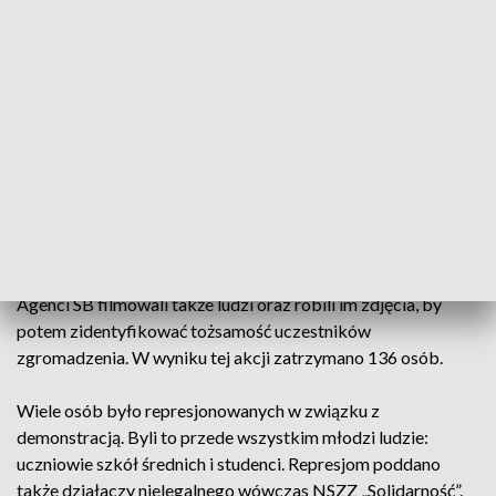
Rzeszowa chcieli uczcić podpisane dwa lata wcześniej
"Porozumienia Sierpniowe".
Oddziały ZOMO i SB w sile 870 osób brutalnie rozpędziły
wówczas uczestników demonstracji, którzy przeszli z Placu
Farnego na rynek pod pomnik Tadeusza Kościuszki. Według
organizatorów w manifestacji wzięło udział 10 tys. osób,
według milicji tylko półtora tysiąca. W czasie pacyfikacji
demonstracji służby bezpieczeństwa PRL, biły pałkami
zarówno przypadkowych przechodniów jak i manifestantów
używając przy tym gazu łzawiącego i armatek wodnych.
Agenci SB filmowali także ludzi oraz robili im zdjęcia, by
potem zidentyfikować tożsamość uczestników
zgromadzenia. W wyniku tej akcji zatrzymano 136 osób.
Wiele osób było represjonowanych w związku z
demonstracją. Byli to przede wszystkim młodzi ludzie:
uczniowie szkół średnich i studenci. Represjom poddano
także działaczy nielegalnego wówczas NSZZ „Solidarność”.