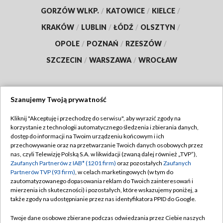
GORZÓW WLKP.
/
KATOWICE
/
KIELCE
/
KRAKÓW
/
LUBLIN
/
ŁÓDŹ
/
OLSZTYN
/
OPOLE
/
POZNAŃ
/
RZESZÓW
/
SZCZECIN
/
WARSZAWA
/
WROCŁAW
Szanujemy Twoją prywatność
Dołącz do nas:
Kliknij "Akceptuję i przechodzę do serwisu", aby wyrazić zgody na
korzystanie z technologii automatycznego śledzenia i zbierania danych,
TVP
dostęp do informacji na Twoim urządzeniu końcowym i ich
Abonament TVP
przechowywanie oraz na przetwarzanie Twoich danych osobowych przez
Regulamin TVP
nas, czyli Telewizję Polską S.A. w likwidacji (zwaną dalej również „TVP”),
Emisja w TVP
Polityka prywatności
Zaufanych Partnerów z IAB* (1201 firm)
oraz pozostałych
Zaufanych
Partnerów TVP (93 firm)
, w celach marketingowych (w tym do
Centrum informacji TVP
Moje zgody
zautomatyzowanego dopasowania reklam do Twoich zainteresowań i
mierzenia ich skuteczności) i pozostałych, które wskazujemy poniżej, a
Naziemna Telewizja Cyfrowa
Pomoc
także zgody na udostępnianie przez nas identyfikatora PPID do Google.
Sklep TVP
Biuro reklamy
Twoje dane osobowe zbierane podczas odwiedzania przez Ciebie naszych