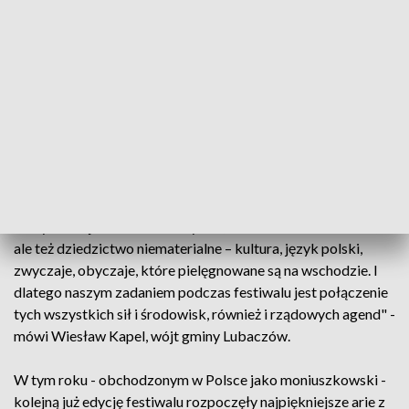
zaplanowano do 4 sierpnia.
XVI-wieczna drewniana cerkiew w Radruzu jedna z
najstarszych takich w Polsce i tej części Europy to
prawdziwa perełka - nie tylko architektoniczna. 7 lat temu
wpisana na listę światowego dziedzictwa UNESCO jak
magnes przyciąga turystów z całej Polski.
"Dziedzictwo to nie tylko rzeczy materialne, które też są
ważne czyli obiekty zabytkowe, które naprawdę trzeba w
różnych miejscach odbudowywać, ratować i konserwować,
ale też dziedzictwo niematerialne – kultura, język polski,
zwyczaje, obyczaje, które pielęgnowane są na wschodzie. I
dlatego naszym zadaniem podczas festiwalu jest połączenie
tych wszystkich sił i środowisk, również i rządowych agend" -
mówi Wiesław Kapel, wójt gminy Lubaczów.
W tym roku - obchodzonym w Polsce jako moniuszkowski -
kolejną już edycję festiwalu rozpoczęły najpiękniejsze arie z