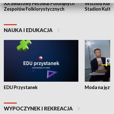
XX Światowy Festiwal Polonijnych
Wschód Kultur
Zespołów Folklorystycznych
Stadion Kultu
NAUKA I EDUKACJA
EDU Przystanek
Moda na język
WYPOCZYNEK I REKREACJA