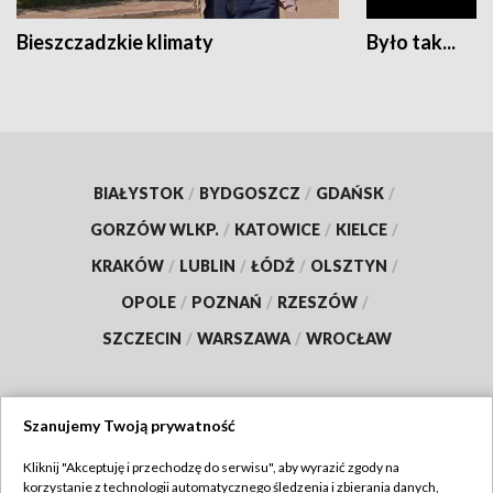
Bieszczadzkie klimaty
Było tak...
BIAŁYSTOK
/
BYDGOSZCZ
/
GDAŃSK
/
GORZÓW WLKP.
/
KATOWICE
/
KIELCE
/
KRAKÓW
/
LUBLIN
/
ŁÓDŹ
/
OLSZTYN
/
OPOLE
/
POZNAŃ
/
RZESZÓW
/
SZCZECIN
/
WARSZAWA
/
WROCŁAW
Szanujemy Twoją prywatność
Dołącz do nas:
Kliknij "Akceptuję i przechodzę do serwisu", aby wyrazić zgody na
korzystanie z technologii automatycznego śledzenia i zbierania danych,
TVP