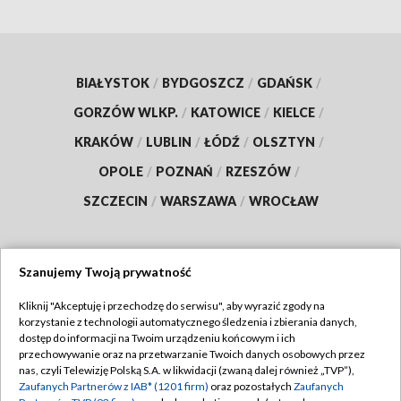
BIAŁYSTOK
/
BYDGOSZCZ
/
GDAŃSK
/
GORZÓW WLKP.
/
KATOWICE
/
KIELCE
/
KRAKÓW
/
LUBLIN
/
ŁÓDŹ
/
OLSZTYN
/
OPOLE
/
POZNAŃ
/
RZESZÓW
/
SZCZECIN
/
WARSZAWA
/
WROCŁAW
Szanujemy Twoją prywatność
Dołącz do nas:
Kliknij "Akceptuję i przechodzę do serwisu", aby wyrazić zgody na
korzystanie z technologii automatycznego śledzenia i zbierania danych,
TVP
dostęp do informacji na Twoim urządzeniu końcowym i ich
Abonament TVP
przechowywanie oraz na przetwarzanie Twoich danych osobowych przez
Regulamin TVP
nas, czyli Telewizję Polską S.A. w likwidacji (zwaną dalej również „TVP”),
Emisja w TVP
Polityka prywatności
Zaufanych Partnerów z IAB* (1201 firm)
oraz pozostałych
Zaufanych