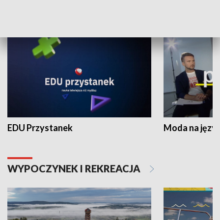
NAUKA I EDUKACJA
EDU Przystanek
Moda na język
WYPOCZYNEK I REKREACJA