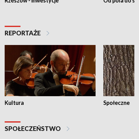
Rzeszów - inwestycje
Od pola do st
REPORTAŻE
Kultura
Społeczne
SPOŁECZEŃSTWO