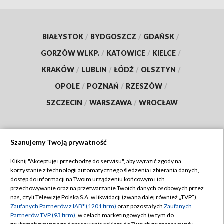
BIAŁYSTOK
/
BYDGOSZCZ
/
GDAŃSK
/
GORZÓW WLKP.
/
KATOWICE
/
KIELCE
/
KRAKÓW
/
LUBLIN
/
ŁÓDŹ
/
OLSZTYN
/
OPOLE
/
POZNAŃ
/
RZESZÓW
/
SZCZECIN
/
WARSZAWA
/
WROCŁAW
Szanujemy Twoją prywatność
Dołącz do nas:
Kliknij "Akceptuję i przechodzę do serwisu", aby wyrazić zgody na
korzystanie z technologii automatycznego śledzenia i zbierania danych,
TVP
dostęp do informacji na Twoim urządzeniu końcowym i ich
Abonament TVP
przechowywanie oraz na przetwarzanie Twoich danych osobowych przez
Regulamin TVP
nas, czyli Telewizję Polską S.A. w likwidacji (zwaną dalej również „TVP”),
Emisja w TVP
Polityka prywatności
Zaufanych Partnerów z IAB* (1201 firm)
oraz pozostałych
Zaufanych
Partnerów TVP (93 firm)
, w celach marketingowych (w tym do
Centrum informacji TVP
Moje zgody