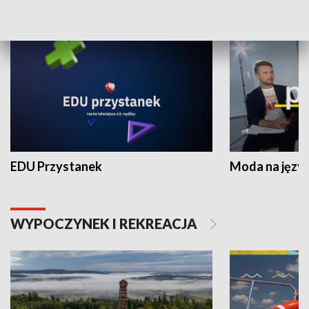
NAUKA I EDUKACJA
EDU Przystanek
Moda na język
WYPOCZYNEK I REKREACJA