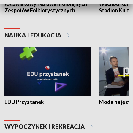
XX Światowy Festiwal Polonijnych
Wschód Kultur
Zespołów Folklorystycznych
Stadion Kultu
NAUKA I EDUKACJA
EDU Przystanek
Moda na język
WYPOCZYNEK I REKREACJA