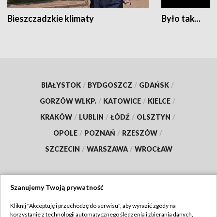
Bieszczadzkie klimaty
Było tak...
BIAŁYSTOK
/
BYDGOSZCZ
/
GDAŃSK
/
GORZÓW WLKP.
/
KATOWICE
/
KIELCE
/
KRAKÓW
/
LUBLIN
/
ŁÓDŹ
/
OLSZTYN
/
OPOLE
/
POZNAŃ
/
RZESZÓW
/
SZCZECIN
/
WARSZAWA
/
WROCŁAW
Szanujemy Twoją prywatność
Dołącz do nas:
Kliknij "Akceptuję i przechodzę do serwisu", aby wyrazić zgody na
korzystanie z technologii automatycznego śledzenia i zbierania danych,
TVP