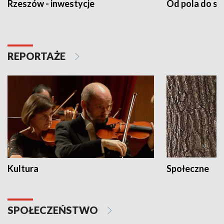
Rzeszów - inwestycje
Od pola do st
REPORTAŻE
Kultura
Społeczne
SPOŁECZEŃSTWO