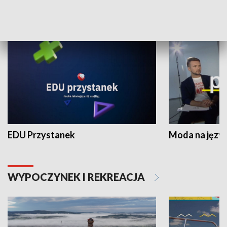
NAUKA I EDUKACJA
EDU Przystanek
Moda na język
WYPOCZYNEK I REKREACJA