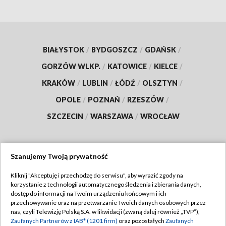
BIAŁYSTOK
/
BYDGOSZCZ
/
GDAŃSK
/
GORZÓW WLKP.
/
KATOWICE
/
KIELCE
/
KRAKÓW
/
LUBLIN
/
ŁÓDŹ
/
OLSZTYN
/
OPOLE
/
POZNAŃ
/
RZESZÓW
/
SZCZECIN
/
WARSZAWA
/
WROCŁAW
Szanujemy Twoją prywatność
Dołącz do nas:
Kliknij "Akceptuję i przechodzę do serwisu", aby wyrazić zgody na
korzystanie z technologii automatycznego śledzenia i zbierania danych,
TVP
dostęp do informacji na Twoim urządzeniu końcowym i ich
Abonament TVP
przechowywanie oraz na przetwarzanie Twoich danych osobowych przez
Regulamin TVP
nas, czyli Telewizję Polską S.A. w likwidacji (zwaną dalej również „TVP”),
Emisja w TVP
Polityka prywatności
Zaufanych Partnerów z IAB* (1201 firm)
oraz pozostałych
Zaufanych