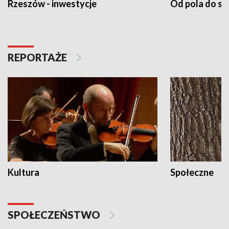
Rzeszów - inwestycje
Od pola do st
REPORTAŻE
Kultura
Społeczne
SPOŁECZEŃSTWO