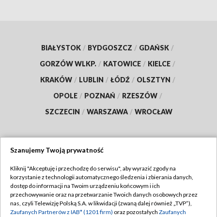
BIAŁYSTOK
/
BYDGOSZCZ
/
GDAŃSK
/
GORZÓW WLKP.
/
KATOWICE
/
KIELCE
/
KRAKÓW
/
LUBLIN
/
ŁÓDŹ
/
OLSZTYN
/
OPOLE
/
POZNAŃ
/
RZESZÓW
/
SZCZECIN
/
WARSZAWA
/
WROCŁAW
Szanujemy Twoją prywatność
Dołącz do nas:
Kliknij "Akceptuję i przechodzę do serwisu", aby wyrazić zgody na
korzystanie z technologii automatycznego śledzenia i zbierania danych,
TVP
dostęp do informacji na Twoim urządzeniu końcowym i ich
Abonament TVP
przechowywanie oraz na przetwarzanie Twoich danych osobowych przez
Regulamin TVP
nas, czyli Telewizję Polską S.A. w likwidacji (zwaną dalej również „TVP”),
Emisja w TVP
Polityka prywatności
Zaufanych Partnerów z IAB* (1201 firm)
oraz pozostałych
Zaufanych