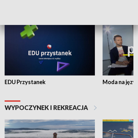
NAUKA I EDUKACJA
EDU Przystanek
Moda na język
WYPOCZYNEK I REKREACJA