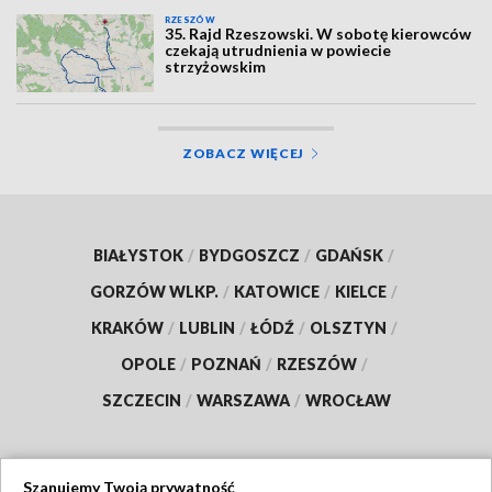
RZESZÓW
35. Rajd Rzeszowski. W sobotę kierowców
czekają utrudnienia w powiecie
strzyżowskim
ZOBACZ WIĘCEJ
BIAŁYSTOK
/
BYDGOSZCZ
/
GDAŃSK
/
GORZÓW WLKP.
/
KATOWICE
/
KIELCE
/
KRAKÓW
/
LUBLIN
/
ŁÓDŹ
/
OLSZTYN
/
OPOLE
/
POZNAŃ
/
RZESZÓW
/
SZCZECIN
/
WARSZAWA
/
WROCŁAW
Szanujemy Twoją prywatność