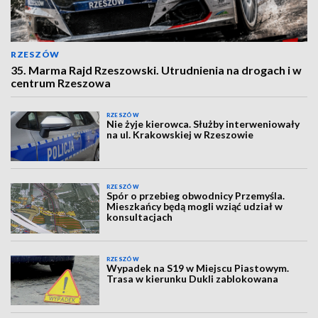
RZESZÓW
35. Marma Rajd Rzeszowski. Utrudnienia na drogach i w
centrum Rzeszowa
RZESZÓW
Nie żyje kierowca. Służby interweniowały
na ul. Krakowskiej w Rzeszowie
RZESZÓW
Spór o przebieg obwodnicy Przemyśla.
Mieszkańcy będą mogli wziąć udział w
konsultacjach
RZESZÓW
Wypadek na S19 w Miejscu Piastowym.
Trasa w kierunku Dukli zablokowana