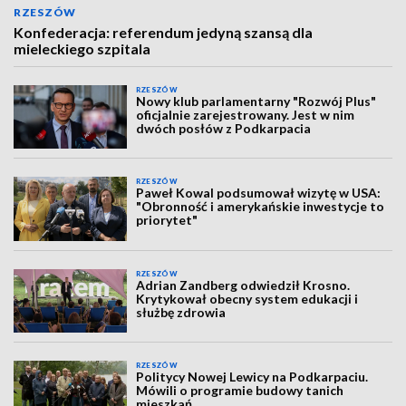
RZESZÓW
Konfederacja: referendum jedyną szansą dla
mieleckiego szpitala
RZESZÓW
Nowy klub parlamentarny "Rozwój Plus"
oficjalnie zarejestrowany. Jest w nim
dwóch posłów z Podkarpacia
RZESZÓW
Paweł Kowal podsumował wizytę w USA:
"Obronność i amerykańskie inwestycje to
priorytet"
RZESZÓW
Adrian Zandberg odwiedził Krosno.
Krytykował obecny system edukacji i
służbę zdrowia
RZESZÓW
Politycy Nowej Lewicy na Podkarpaciu.
Mówili o programie budowy tanich
mieszkań