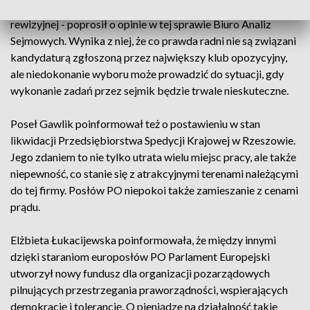
PiS nie zgodził się, by Andrzej Szlęzak został szefem Komisji
rewizyjnej - poprosił o opinie w tej sprawie Biuro Analiz
Sejmowych. Wynika z niej, że co prawda radni nie są związani
kandydaturą zgłoszoną przez największy klub opozycyjny,
ale niedokonanie wyboru może prowadzić do sytuacji, gdy
wykonanie zadań przez sejmik będzie trwale nieskuteczne.
Poseł Gawlik poinformował też o postawieniu w stan
likwidacji Przedsiębiorstwa Spedycji Krajowej w Rzeszowie.
Jego zdaniem to nie tylko utrata wielu miejsc pracy, ale także
niepewność, co stanie się z atrakcyjnymi terenami należącymi
do tej firmy. Posłów PO niepokoi także zamieszanie z cenami
prądu.
Elżbieta Łukacijewska poinformowała, że między innymi
dzięki staraniom europosłów PO Parlament Europejski
utworzył nowy fundusz dla organizacji pozarządowych
pilnujących przestrzegania praworządności, wspierających
demokrację i tolerancję. O pieniądze na działalność takie