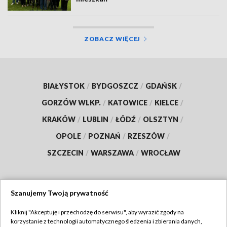
ZOBACZ WIĘCEJ
BIAŁYSTOK
/
BYDGOSZCZ
/
GDAŃSK
/
GORZÓW WLKP.
/
KATOWICE
/
KIELCE
/
KRAKÓW
/
LUBLIN
/
ŁÓDŹ
/
OLSZTYN
/
OPOLE
/
POZNAŃ
/
RZESZÓW
/
SZCZECIN
/
WARSZAWA
/
WROCŁAW
Szanujemy Twoją prywatność
Dołącz do nas:
Kliknij "Akceptuję i przechodzę do serwisu", aby wyrazić zgody na
korzystanie z technologii automatycznego śledzenia i zbierania danych,
TVP