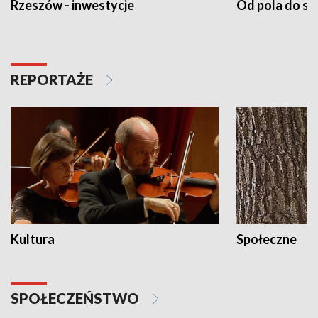
Rzeszów - inwestycje
Od pola do st
REPORTAŻE
Kultura
Społeczne
SPOŁECZEŃSTWO