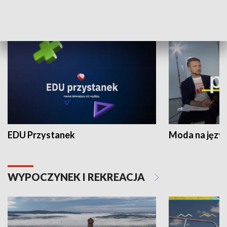
NAUKA I EDUKACJA
EDU Przystanek
Moda na język
WYPOCZYNEK I REKREACJA