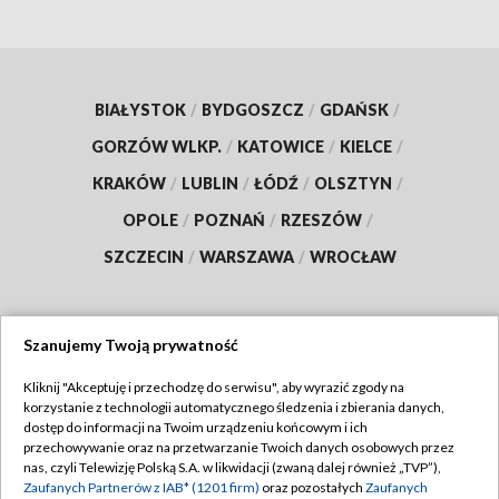
BIAŁYSTOK
/
BYDGOSZCZ
/
GDAŃSK
/
GORZÓW WLKP.
/
KATOWICE
/
KIELCE
/
KRAKÓW
/
LUBLIN
/
ŁÓDŹ
/
OLSZTYN
/
OPOLE
/
POZNAŃ
/
RZESZÓW
/
SZCZECIN
/
WARSZAWA
/
WROCŁAW
Szanujemy Twoją prywatność
Dołącz do nas:
Kliknij "Akceptuję i przechodzę do serwisu", aby wyrazić zgody na
korzystanie z technologii automatycznego śledzenia i zbierania danych,
TVP
dostęp do informacji na Twoim urządzeniu końcowym i ich
Abonament TVP
przechowywanie oraz na przetwarzanie Twoich danych osobowych przez
Regulamin TVP
nas, czyli Telewizję Polską S.A. w likwidacji (zwaną dalej również „TVP”),
Emisja w TVP
Polityka prywatności
Zaufanych Partnerów z IAB* (1201 firm)
oraz pozostałych
Zaufanych