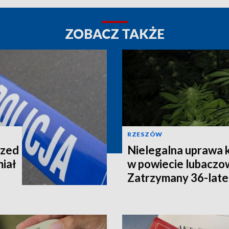
ZOBACZ TAKŻE
RZESZÓW
rzed
Nielegalna uprawa k
miał
w powiecie lubaczo
Zatrzymany 36-late