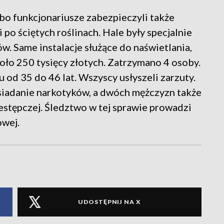
bo funkcjonariusze zabezpieczyli także
po ściętych roślinach. Hale były specjalnie
. Same instalacje służące do naświetlania,
koło 250 tysięcy złotych. Zatrzymano 4 osoby.
 od 35 do 46 lat. Wszyscy usłyszeli zarzuty.
siadanie narkotyków, a dwóch mężczyzn także
estępczej. Śledztwo w tej sprawie prowadzi
owej.
UDOSTĘPNIJ NA X