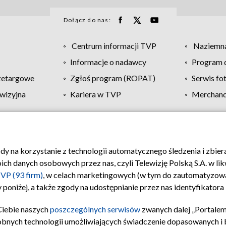
Dołącz do nas:
Centrum informacji TVP
Naziemna
Informacje o nadawcy
Program d
zetargowe
Zgłoś program (ROPAT)
Serwis fo
wizyjna
Kariera w TVP
Merchandi
Polityka prywatności
Moje zgody
Pomoc
Biuro re
ody na korzystanie z technologii automatycznego śledzenia i zbie
 danych osobowych przez nas, czyli Telewizję Polską S.A. w likw
VP (93 firm)
, w celach marketingowych (w tym do zautomatyzow
 poniżej, a także zgody na udostępnianie przez nas identyfikator
Ciebie naszych
poszczególnych serwisów
zwanych dalej „Portalem
obnych technologii umożliwiających świadczenie dopasowanych i be