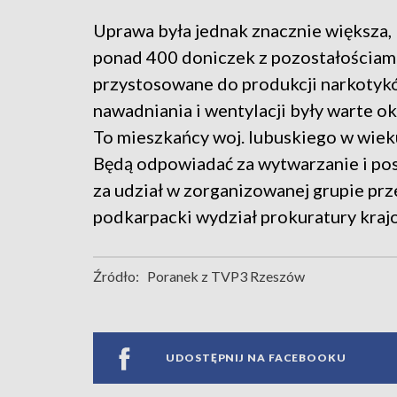
Uprawa była jednak znacznie większa, 
ponad 400 doniczek z pozostałościami 
przystosowane do produkcji narkotyków
nawadniania i wentylacji były warte o
To mieszkańcy woj. lubuskiego w wieku
Będą odpowiadać za wytwarzanie i po
za udział w zorganizowanej grupie prz
podkarpacki wydział prokuratury kraj
Źródło:
Poranek z TVP3 Rzeszów
UDOSTĘPNIJ NA FACEBOOKU