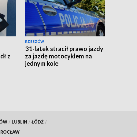
RZESZÓW
31-latek stracił prawo jazdy
dł z
za jazdę motocyklem na
jednym kole
KÓW
/
LUBLIN
/
ŁÓDŹ
/
ROCŁAW