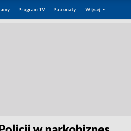
ramy
Program TV
Patronaty
Więcej
Policji w narkobiznes