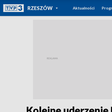
POWRÓT DO
RZESZÓW
Aktualności
Prog
TVP REGIONY
Kolejne uderzenie 