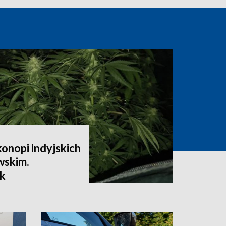
onopi indyjskich
wskim.
k