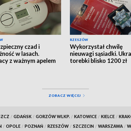
ÓW
RZESZÓW
zpieczny czad i
Wykorzystał chwilę
żność w lasach.
nieuwagi sąsiadki. Ukra
acy z ważnym apelem
torebki blisko 1200 zł
ZOBACZ WIĘCEJ
SZCZ
/
GDAŃSK
/
GORZÓW WLKP.
/
KATOWICE
/
KIELCE
/
KRA
N
/
OPOLE
/
POZNAŃ
/
RZESZÓW
/
SZCZECIN
/
WARSZAWA
/
W