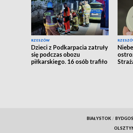
RZESZÓW
RZESZ
Dzieci z Podkarpacia zatruły
Niebe
się podczas obozu
ostro
piłkarskiego. 16 osób trafiło
Straż
do szpitali
BIAŁYSTOK
/
BYDGO
OLSZTY