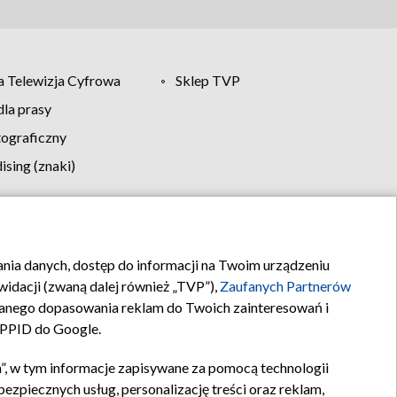
 Telewizja Cyfrowa
Sklep TVP
la prasy
tograficzny
sing (znaki)
klamy
Kontakt
rania danych, dostęp do informacji na Twoim urządzeniu
idacji (zwaną dalej również „TVP”),
Zaufanych Partnerów
anego dopasowania reklam do Twoich zainteresowań i
a PPID do Google.
”, w tym informacje zapisywane za pomocą technologii
zpiecznych usług, personalizację treści oraz reklam,