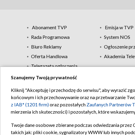
Abonament TVP
Emisja w TVP
Rada Programowa
System NOS
Biuro Reklamy
Ogłoszenie pr
Oferta Handlowa
Akademia Tele
Telegazeta ogłoszenia
Szanujemy Twoją prywatność
Regulamin TVP
Kliknij "Akceptuję i przechodzę do serwisu", aby wyrazić zg
końcowym i ich przechowywanie oraz na przetwarzanie Twoich
z IAB* (1201 firm)
oraz pozostałych
Zaufanych Partnerów T
mierzenia ich skuteczności) i pozostałych, które wskazujemy
Twoje dane osobowe zbierane podczas odwiedzania przez 
takich jak: pliki cookie, sygnalizatory WWW lub innych pod