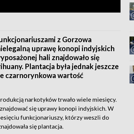
funkcjonariuszami z Gorzowa
ielegalną uprawę konopi indyjskich
wyposażonej hali znajdowało się
huany. Plantacja była jednak jeszcze
 że czarnorynkowa wartość
rodukcją narkotyków trwało wiele miesięcy.
ą znajdować się uprawy konopi indyjskich. W
iesięciu funkcjonariuszy, którzy weszli do
ajdowała się plantacja.