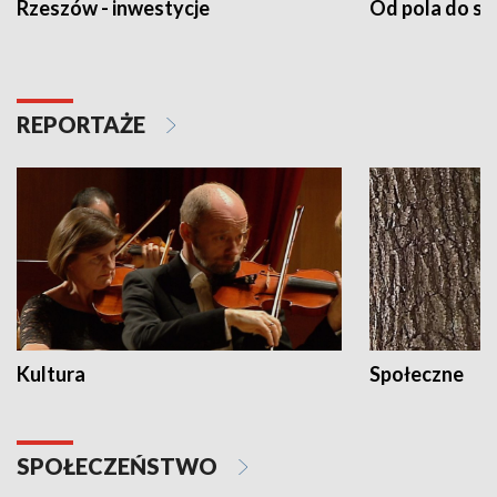
Rzeszów - inwestycje
Od pola do st
REPORTAŻE
Kultura
Społeczne
SPOŁECZEŃSTWO