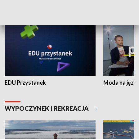
NAUKA I EDUKACJA
EDU Przystanek
Moda na język
WYPOCZYNEK I REKREACJA