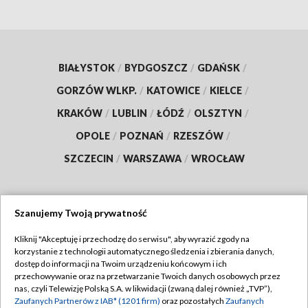
BIAŁYSTOK
/
BYDGOSZCZ
/
GDAŃSK
/
GORZÓW WLKP.
/
KATOWICE
/
KIELCE
/
KRAKÓW
/
LUBLIN
/
ŁÓDŹ
/
OLSZTYN
/
OPOLE
/
POZNAŃ
/
RZESZÓW
/
SZCZECIN
/
WARSZAWA
/
WROCŁAW
Szanujemy Twoją prywatność
Dołącz do nas:
Kliknij "Akceptuję i przechodzę do serwisu", aby wyrazić zgody na
korzystanie z technologii automatycznego śledzenia i zbierania danych,
TVP
dostęp do informacji na Twoim urządzeniu końcowym i ich
Abonament TVP
przechowywanie oraz na przetwarzanie Twoich danych osobowych przez
Regulamin TVP
nas, czyli Telewizję Polską S.A. w likwidacji (zwaną dalej również „TVP”),
Emisja w TVP
Polityka prywatności
Zaufanych Partnerów z IAB* (1201 firm)
oraz pozostałych
Zaufanych