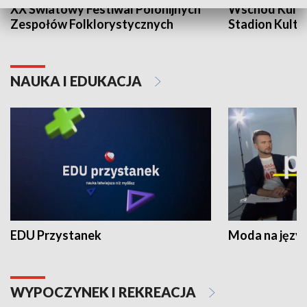
XX Światowy Festiwal Polonijnych
Wschód Kultur
Zespołów Folklorystycznych
Stadion Kultu
NAUKA I EDUKACJA
EDU Przystanek
Moda na język
WYPOCZYNEK I REKREACJA