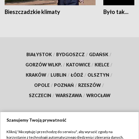
Bieszczadzkie klimaty
Było tak...
BIAŁYSTOK
/
BYDGOSZCZ
/
GDAŃSK
/
GORZÓW WLKP.
/
KATOWICE
/
KIELCE
/
KRAKÓW
/
LUBLIN
/
ŁÓDŹ
/
OLSZTYN
/
OPOLE
/
POZNAŃ
/
RZESZÓW
/
SZCZECIN
/
WARSZAWA
/
WROCŁAW
Szanujemy Twoją prywatność
Dołącz do nas:
Kliknij "Akceptuję i przechodzę do serwisu", aby wyrazić zgody na
korzystanie z technologii automatycznego śledzenia i zbierania danych,
TVP