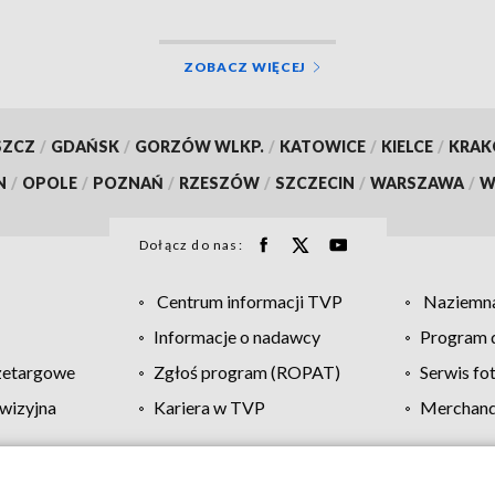
ZOBACZ WIĘCEJ
SZCZ
/
GDAŃSK
/
GORZÓW WLKP.
/
KATOWICE
/
KIELCE
/
KRA
N
/
OPOLE
/
POZNAŃ
/
RZESZÓW
/
SZCZECIN
/
WARSZAWA
/
W
Dołącz do nas:
Centrum informacji TVP
Naziemna
Informacje o nadawcy
Program d
zetargowe
Zgłoś program (ROPAT)
Serwis fo
wizyjna
Kariera w TVP
Merchandi