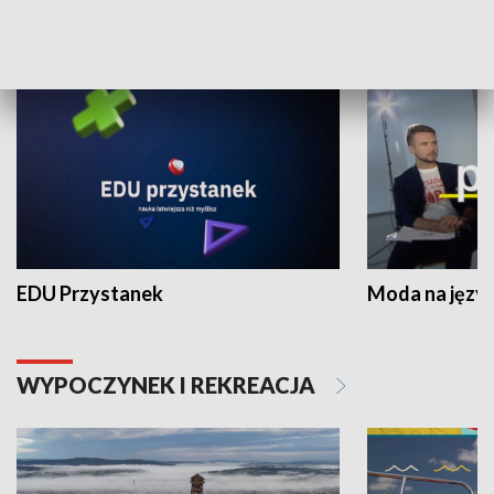
NAUKA I EDUKACJA
EDU Przystanek
Moda na język
WYPOCZYNEK I REKREACJA