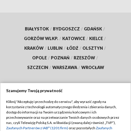
BIAŁYSTOK
/
BYDGOSZCZ
/
GDAŃSK
/
GORZÓW WLKP.
/
KATOWICE
/
KIELCE
/
KRAKÓW
/
LUBLIN
/
ŁÓDŹ
/
OLSZTYN
/
OPOLE
/
POZNAŃ
/
RZESZÓW
/
SZCZECIN
/
WARSZAWA
/
WROCŁAW
Szanujemy Twoją prywatność
Dołącz do nas:
Kliknij "Akceptuję i przechodzę do serwisu", aby wyrazić zgody na
korzystanie z technologii automatycznego śledzenia i zbierania danych,
TVP
dostęp do informacji na Twoim urządzeniu końcowym i ich
Abonament TVP
przechowywanie oraz na przetwarzanie Twoich danych osobowych przez
Regulamin TVP
nas, czyli Telewizję Polską S.A. w likwidacji (zwaną dalej również „TVP”),
Emisja w TVP
Polityka prywatności
Zaufanych Partnerów z IAB* (1201 firm)
oraz pozostałych
Zaufanych