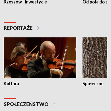
Rzeszów - inwestycje
Od pola do st
REPORTAŻE
Kultura
Społeczne
SPOŁECZEŃSTWO