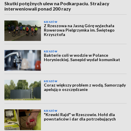
Skutki potężnych ulew na Podkarpaciu. Strażacy
interweniowali ponad 200 razy
RZESZÓW
Z Rzeszowa na Jasną Górę wyjechała
Rowerowa Pielgrzymka im. Świętego
Krzysztofa
RZESZÓW
Bakterie coli w wodzie w Polance
Horynieckiej. Sanepid wydał komunikat
RZESZÓW
Coraz większy problem z wodą. Samorządy
apelują o oszczędzanie
RZESZÓW
"Krewki Rajd" w Rzeszowie. Hołd dla
powstańców i dar dla potrzebujących