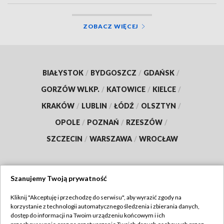
ZOBACZ WIĘCEJ
BIAŁYSTOK
/
BYDGOSZCZ
/
GDAŃSK
/
GORZÓW WLKP.
/
KATOWICE
/
KIELCE
/
KRAKÓW
/
LUBLIN
/
ŁÓDŹ
/
OLSZTYN
/
OPOLE
/
POZNAŃ
/
RZESZÓW
/
SZCZECIN
/
WARSZAWA
/
WROCŁAW
Szanujemy Twoją prywatność
Dołącz do nas:
Kliknij "Akceptuję i przechodzę do serwisu", aby wyrazić zgody na
korzystanie z technologii automatycznego śledzenia i zbierania danych,
TVP
dostęp do informacji na Twoim urządzeniu końcowym i ich