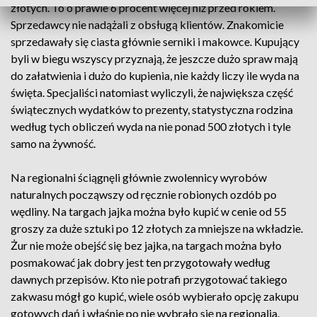
złotych. To o prawie 6 procent więcej niż przed rokiem.
Sprzedawcy nie nadążali z obsługą klientów. Znakomicie
sprzedawały się ciasta głównie serniki i makowce. Kupujący
byli w biegu wszyscy przyznają, że jeszcze dużo spraw mają
do załatwienia i dużo do kupienia, nie każdy liczy ile wyda na
święta. Specjaliści natomiast wyliczyli, że największa część
świątecznych wydatków to prezenty, statystyczna rodzina
według tych obliczeń wyda na nie ponad 500 złotych i tyle
samo na żywność.
Na regionalni ściągnęli głównie zwolennicy wyrobów
naturalnych począwszy od ręcznie robionych ozdób po
wędliny. Na targach jajka można było kupić w cenie od 55
groszy za duże sztuki po 12 złotych za mniejsze na wkładzie.
Żur nie może obejść się bez jajka, na targach można było
posmakować jak dobry jest ten przygotowały według
dawnych przepisów. Kto nie potrafi przygotować takiego
zakwasu mógł go kupić, wiele osób wybierało opcję zakupu
gotowych dań i właśnie po nie wybrało się na regionalia.