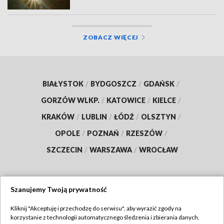
ZOBACZ WIĘCEJ
BIAŁYSTOK
/
BYDGOSZCZ
/
GDAŃSK
/
GORZÓW WLKP.
/
KATOWICE
/
KIELCE
/
KRAKÓW
/
LUBLIN
/
ŁÓDŹ
/
OLSZTYN
/
OPOLE
/
POZNAŃ
/
RZESZÓW
/
SZCZECIN
/
WARSZAWA
/
WROCŁAW
Szanujemy Twoją prywatność
Dołącz do nas:
Kliknij "Akceptuję i przechodzę do serwisu", aby wyrazić zgody na
korzystanie z technologii automatycznego śledzenia i zbierania danych,
TVP