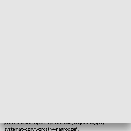
Protest pracowników prokuratury, żądają wyższych wynagrodzeń
W Rzeszowie protestowali pracownicy prokuratur
- żądając wyższych wynagrodzeń. Pikieta trwała 15
minut, uczestniczyło w niej udział około stu
pracowników prokuratur: regionalnej, okręgowej i
rejonowej w Rzeszowie oraz rejonowej w Łańcucie.
Pracownicy prokuratury o wyższe zarobki walczą od wielu
lat. Ich głównym żądaniem jest uchwalenie ustawy o
pracownikach sądów i prokuratury, zapewniającej
systematyczny wzrost wynagrodzeń.