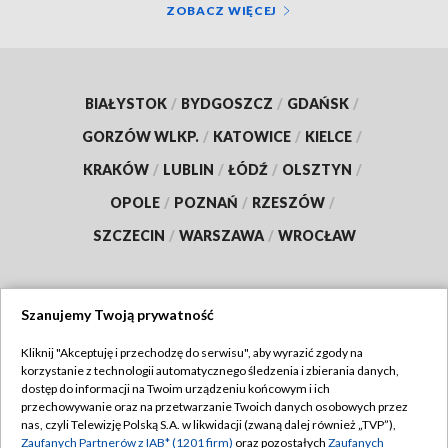
ZOBACZ WIĘCEJ
BIAŁYSTOK
/
BYDGOSZCZ
/
GDAŃSK
/
GORZÓW WLKP.
/
KATOWICE
/
KIELCE
/
KRAKÓW
/
LUBLIN
/
ŁÓDŹ
/
OLSZTYN
/
OPOLE
/
POZNAŃ
/
RZESZÓW
/
SZCZECIN
/
WARSZAWA
/
WROCŁAW
Szanujemy Twoją prywatność
Dołącz do nas:
Kliknij "Akceptuję i przechodzę do serwisu", aby wyrazić zgody na
korzystanie z technologii automatycznego śledzenia i zbierania danych,
TVP
dostęp do informacji na Twoim urządzeniu końcowym i ich
Abonament TVP
przechowywanie oraz na przetwarzanie Twoich danych osobowych przez
Regulamin TVP
nas, czyli Telewizję Polską S.A. w likwidacji (zwaną dalej również „TVP”),
Emisja w TVP
Polityka prywatności
Zaufanych Partnerów z IAB* (1201 firm)
oraz pozostałych
Zaufanych