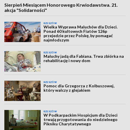
Sierpień Miesiącem Honorowego Krwiodawstwa. 21.
akcja "Solidarności"
RZESZÓW
Wielka Wyprawa Maluchów dla Dzieci.
Ponad 60 kultowych Fiatów 126p
przejedzie przez Polskę, by pomagać
najmłodszym
RZESZÓW
Maluchy jadą dla Fabiana. Trwa zbiórka na
rehabilitację i nowy dom
RZESZÓW
Pomoc dla Grzegorza z Kolbuszowej,
który walczy z glejakiem
RZESZÓW
W Podkarpackim Hospicjum dla Dzieci
trwają przygotowania do niedzielnego
Pikniku Charytatywnego