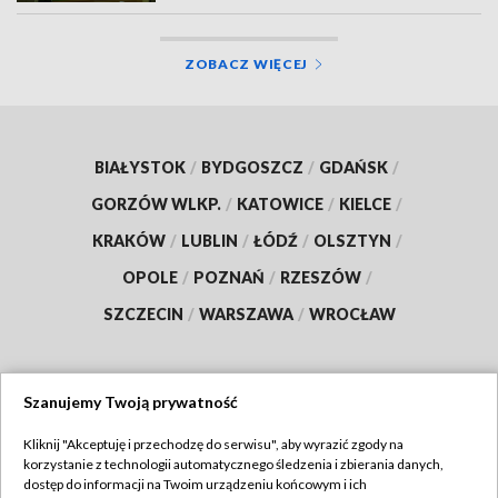
ZOBACZ WIĘCEJ
BIAŁYSTOK
/
BYDGOSZCZ
/
GDAŃSK
/
GORZÓW WLKP.
/
KATOWICE
/
KIELCE
/
KRAKÓW
/
LUBLIN
/
ŁÓDŹ
/
OLSZTYN
/
OPOLE
/
POZNAŃ
/
RZESZÓW
/
SZCZECIN
/
WARSZAWA
/
WROCŁAW
Szanujemy Twoją prywatność
Dołącz do nas:
Kliknij "Akceptuję i przechodzę do serwisu", aby wyrazić zgody na
korzystanie z technologii automatycznego śledzenia i zbierania danych,
TVP
dostęp do informacji na Twoim urządzeniu końcowym i ich