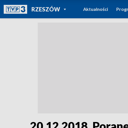
POWRÓT DO
RZESZÓW
Aktualności
Prog
TVP REGIONY
20.12.2018, Porane