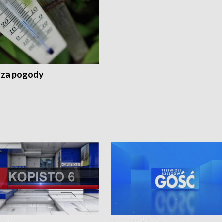
za pogody