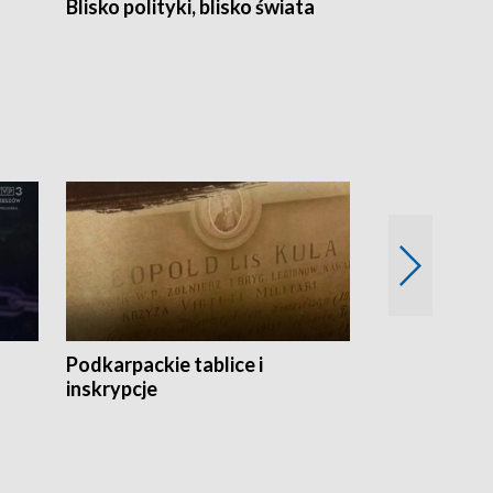
Blisko polityki, blisko świata
Popołudnie 
Podkarpackie tablice i
Szlakiem arc
inskrypcje
drewnianej