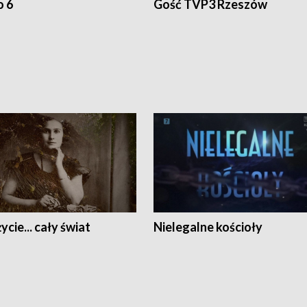
o 6
Gość TVP3 Rzeszów
ycie... cały świat
Nielegalne kościoły