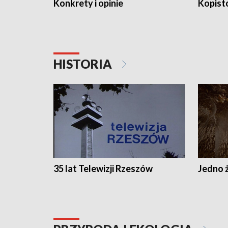
Konkrety i opinie
Kopist
HISTORIA
35 lat Telewizji Rzeszów
Jedno ż