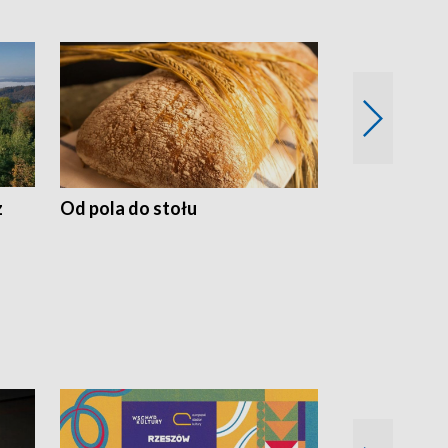
z
Od pola do stołu
50 lat ochro
przyrodnicz
Zachodnich