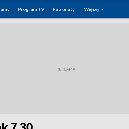
ramy
Program TV
Patronaty
Więcej
k 7.30