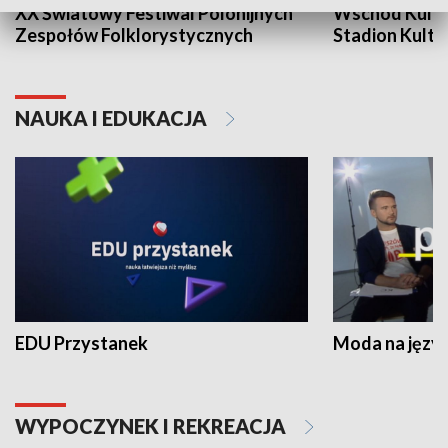
XX Światowy Festiwal Polonijnych
Wschód Kultur
Zespołów Folklorystycznych
Stadion Kultu
NAUKA I EDUKACJA
EDU Przystanek
Moda na język
WYPOCZYNEK I REKREACJA