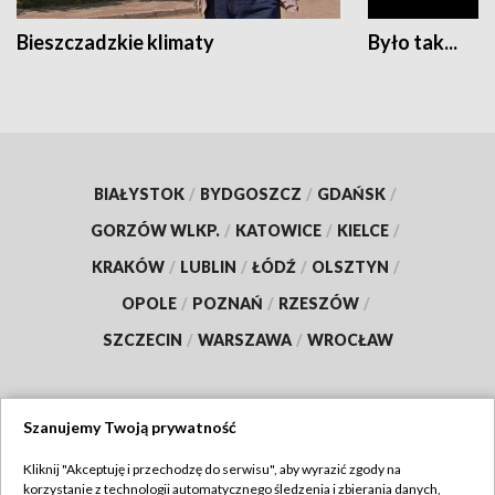
Bieszczadzkie klimaty
Było tak...
BIAŁYSTOK
/
BYDGOSZCZ
/
GDAŃSK
/
GORZÓW WLKP.
/
KATOWICE
/
KIELCE
/
KRAKÓW
/
LUBLIN
/
ŁÓDŹ
/
OLSZTYN
/
OPOLE
/
POZNAŃ
/
RZESZÓW
/
SZCZECIN
/
WARSZAWA
/
WROCŁAW
Szanujemy Twoją prywatność
Dołącz do nas:
Kliknij "Akceptuję i przechodzę do serwisu", aby wyrazić zgody na
korzystanie z technologii automatycznego śledzenia i zbierania danych,
TVP